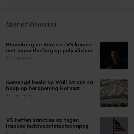
bezoek makkelijker en persoonlijker. Op
onze cookiepagina kun je ons cookiebeleid bekijken en je
gemaakte keuze altijd wijzigen of intrekken.
Meer uit Financieel
Bloomberg en Reuters: VS komen
met importheffing op polysilicium
7 uur geleden
Gemengd beeld op Wall Street na
hoop op heropening Hormuz
7 uur geleden
VS heffen sancties op tegen
Iraakse luchtvaartmaatschappij
8 uur geleden