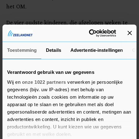
het OM.
De vier oudste kinderen, die afgelopen weken te
zien waren in een documentaire, hebben
woensdag in het televisieprogramma Op1 via hun
advocaat Corinne Jeekel aangekondigd een
Toestemming
Details
Advertentie-instellingen
Ov
civiele procedure te starten. "De kinderen willen
erkenning dat dit niet deugt", aldus de advocaat.
Verantwoord gebruik van uw gegevens
Wij en
onze 1022 partners
verwerken je persoonlijke
gegevens (bijv. uw IP-adres) met behulp van
technologieën zoals cookies om informatie op uw
apparaat op te slaan en te gebruiken met als doel
gepersonaliseerde advertenties en content, metingen aan
advertenties en content, inzicht in publiek en
productontwikkeling. U kunt kiezen wie uw gegevens
gebruikt en met welke doelen.