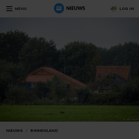
MENU
LOG IN
NIEUWS
/
BINNENLAND