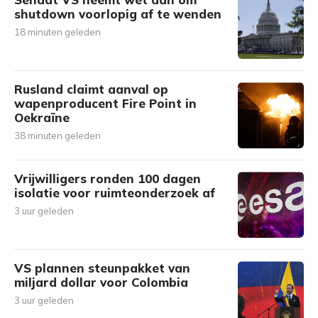
shutdown voorlopig af te wenden
18 minuten geleden
Rusland claimt aanval op
wapenproducent Fire Point in
Oekraïne
38 minuten geleden
Vrijwilligers ronden 100 dagen
isolatie voor ruimteonderzoek af
3 uur geleden
VS plannen steunpakket van
miljard dollar voor Colombia
3 uur geleden