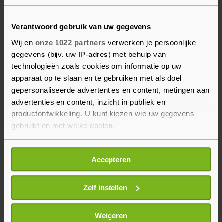
procent van de beslissingen. Corona is in Zorg en
welzijn tevens vaker ook echt de hoofddiagnose
dan in de overige sectoren.
Verantwoord gebruik van uw gegevens
Wij en
onze 1022 partners
verwerken je persoonlijke
gegevens (bijv. uw IP-adres) met behulp van
Wachttijden
technologieën zoals cookies om informatie op uw
Het UWV verwacht ook dit jaar nog veel
apparaat op te slaan en te gebruiken met als doel
gepersonaliseerde advertenties en content, metingen aan
beoordelingen van mensen met coronaklachten
advertenties en content, inzicht in publiek en
te moeten doen, ook om dat de
productontwikkeling. U kunt kiezen wie uw gegevens
uitkeringsinstantie nog met achterstanden
gebruikt en met welke doelen.
kampt. De wachttijden kunnen "behoorlijk"
oplopen, schat de organisatie.
Als u het toestaat, willen we ook graag:
Accepteren
Informatie verzamelen over uw geografische
locatie, die tot een paar meter nauwkeurig kan zijn
Uw apparaat identificeren door het actief te
Zelf instellen
scannen op specifieke eigenschappen (fingerprinting)
Lees meer over hoe uw persoonlijke gegevens worden
Weigeren