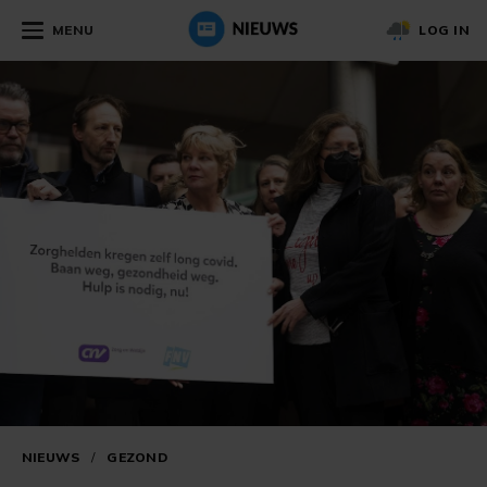
MENU
LOG IN
NIEUWS
/
GEZOND