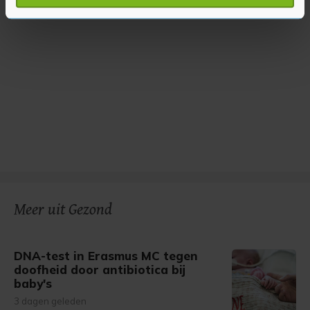
verwerkt en stel uw voorkeuren in het
detailgedeelte
in.
U kunt uw toestemming op elk moment wijzigen of
intrekken in de Cookieverklaring.
Met cookies werkt onze website beter en wordt jouw
bezoek makkelijker en persoonlijker. Op
onze cookiepagina kun je ons cookiebeleid bekijken en je
gemaakte keuze altijd wijzigen of intrekken.
Meer uit Gezond
DNA-test in Erasmus MC tegen
doofheid door antibiotica bij
baby's
3 dagen geleden