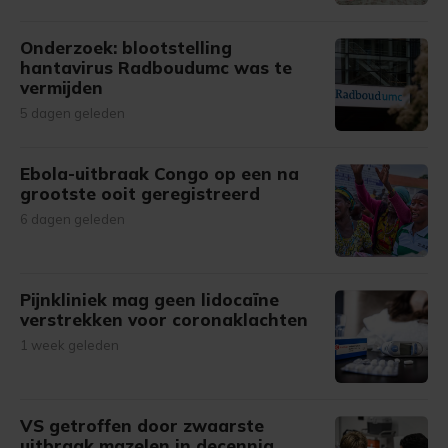
Onderzoek: blootstelling
hantavirus Radboudumc was te
vermijden
5 dagen geleden
Ebola-uitbraak Congo op een na
grootste ooit geregistreerd
6 dagen geleden
Pijnkliniek mag geen lidocaïne
verstrekken voor coronaklachten
1 week geleden
VS getroffen door zwaarste
uitbraak mazelen in decennia