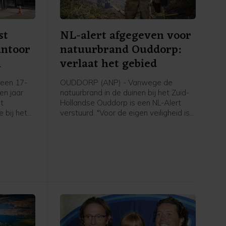
st
NL-alert afgegeven voor
antoor
natuurbrand Ouddorp:
m
verlaat het gebied
een 17-
OUDDORP (ANP) - Vanwege de
een jaar
natuurbrand in de duinen bij het Zuid-
et
Hollandse Ouddorp is een NL-Alert
 bij het
verstuurd. "Voor de eigen veiligheid is
aan de
het belangrijk om het gebied te
plosie
verlaten en uit de rook te blijven",
6 maart.
meldt de veiligheidsregio.