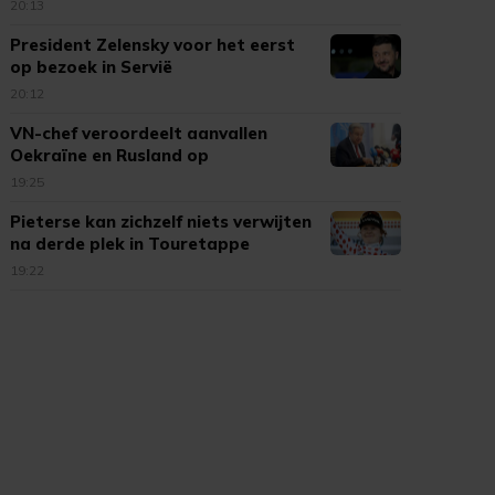
FIFA
20:13
President Zelensky voor het eerst
op bezoek in Servië
20:12
VN-chef veroordeelt aanvallen
Oekraïne en Rusland op
burgerdoelen
19:25
Pieterse kan zichzelf niets verwijten
na derde plek in Touretappe
19:22