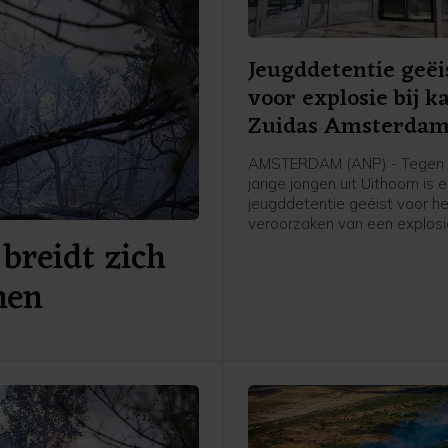
Jeugddetentie geëi
voor explosie bij k
Zuidas Amsterda
AMSTERDAM (ANP) - Tegen 
jarige jongen uit Uithoorn is 
jeugddetentie geëist voor h
veroorzaken van een explosie
breidt zich
Atrium, een kantoorgebouw 
Zuidas in Amsterdam. De ex
nen
was in de nacht van 15 op 1