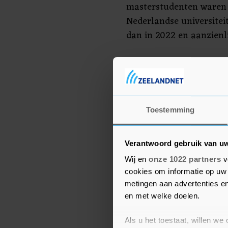
masterstudenten waren n
Nederlandse universiteit
dan in 2022 en aanzienl
Numerus fixus
Volgens Universiteiten 
van de bachelor-opleidi
Toestemming
en 30 procent in het Enge
masteropleidingen is 15 
Verantwoord gebruik van u
procent in het Engels en
Wij en
onze 1022 partners
v
De Onderwijsraad heeft 
cookies om informatie op uw 
metingen aan advertenties en
de kabinetsplannen om 
en met welke doelen.
studenten te beperken. 
kritiek op voorgestelde
Als u het toestaat, willen we