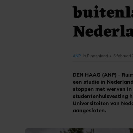
buitenl
Nederl
ANP
in Binnenland
6 februari
•
DEN HAAG (ANP) - Ruim
een studie in Nederland.
stoppen met werven in
studentenhuisvesting hu
Universiteiten van Neder
aangesloten.