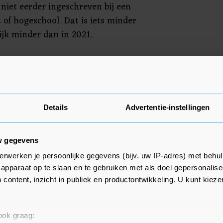
iet eerder ingeschreven bij een
 of hogeschool. Dat is iets minder
ijk minder dan in 2021.
van Nederland wordt 52 procent
ngen in het Nederlands gegeven
Details
Advertentie-instellingen
ls. De rest is tweetalig. Bij de
procent in het Nederlands, 76
w gegevens
 9 procent tweetalig.
erwerken je persoonlijke gegevens (bijv. uw IP-adres) met behul
dinsdag advies uitgebracht over
apparaat op te slaan en te gebruiken met als doel gepersonalise
 content, inzicht in publiek en productontwikkeling. U kunt kiez
het aantal buitenlandse
Het adviesorgaan heeft vooral
 beperkingen op het aantal
 ook graag: