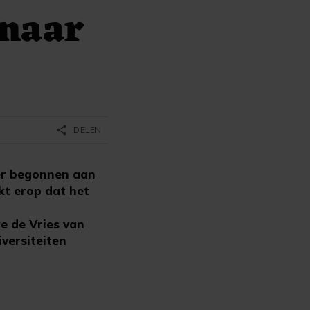
 naar
share
DELEN
er begonnen aan
jkt erop dat het
e de Vries van
iversiteiten