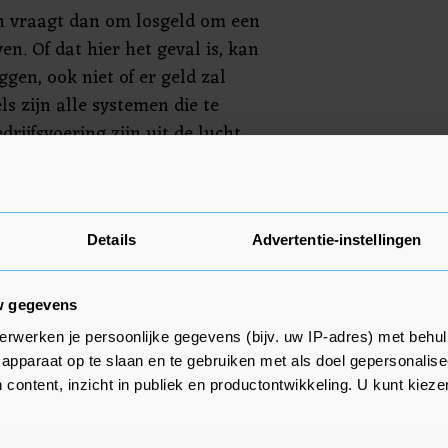
en vraagt dan om losgeld om een
en. Of dat hier het geval is, kan
gen, ook niet of er geld zal
s zijn alle systemen die te
ijfsvoering zijn uit de lucht
We hebben nu in feite een schil
 mensen kunnen kijken wat er
at andere systemen daarbij in
Details
Advertentie-instellingen
w gegevens
erwerken je persoonlijke gegevens (bijv. uw IP-adres) met behul
apparaat op te slaan en te gebruiken met als doel gepersonalise
 content, inzicht in publiek en productontwikkeling. U kunt kiez