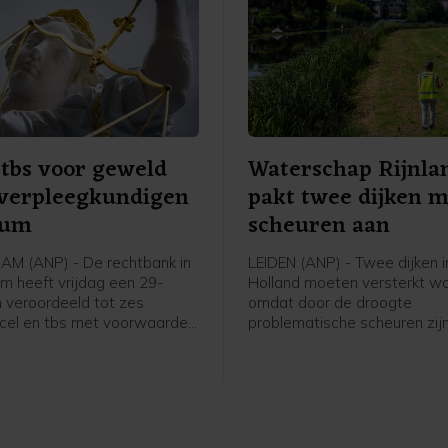
 tbs voor geweld
Waterschap Rijnla
 verpleegkundigen
pakt twee dijken 
rum
scheuren aan
M (ANP) - De rechtbank in
LEIDEN (ANP) - Twee dijken i
 heeft vrijdag een 29-
Holland moeten versterkt w
n veroordeeld tot zes
omdat door de droogte
cel en tbs met voorwaarden
problematische scheuren zij
r meer een geweldsincident
ontstaan. Het gaat om een 
telling Mentrum in oktober
De Does bij Hoogmade en om
r, waarvan twee vrouwelijke
bij Reeuwijk.
undigen het slachtoffer