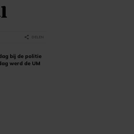
l
share
DELEN
g bij de politie
nsdag werd de UM