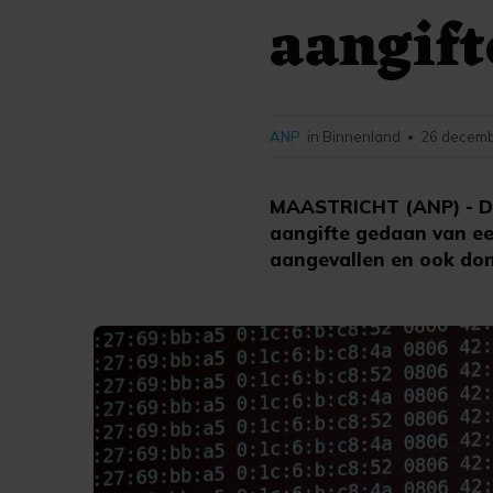
aangift
ANP
in Binnenland
26 decemb
•
MAASTRICHT (ANP) - De 
aangifte gedaan van ee
aangevallen en ook don