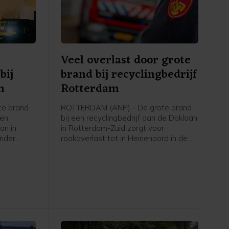
Veel overlast door grote
bij
brand bij recyclingbedrijf
m
Rotterdam
te brand
ROTTERDAM (ANP) - De grote brand
een
bij een recyclingbedrijf aan de Doklaan
an in
in Rotterdam-Zuid zorgt voor
onder
rookoverlast tot in Heinenoord in de
sregio. De
Hoeksche Waard. De Maastunnel is
 om onder
vanwege de rookontwikkeling dicht in
nd op te
beide richtingen. Op de wegen rond de
an de
brand staat het verkeer behoorlijk
den
vast, ziet een ANP-verslaggever.
t van het