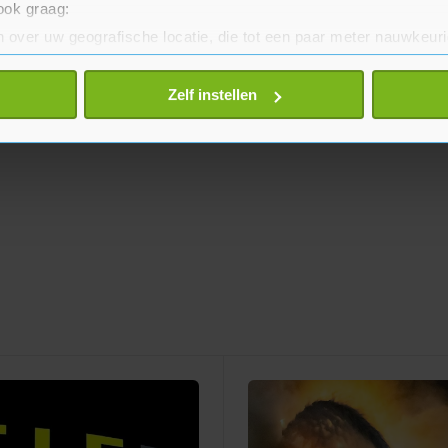
 ook graag:
 over uw geografische locatie, die tot een paar meter nauwkeuri
eren door het actief te scannen op specifieke eigenschappen (fing
onlijke gegevens worden verwerkt en stel uw voorkeuren in he
Zelf instellen
jzigen of intrekken in de Cookieverklaring.
te beter en wordt jouw bezoek makkelijker en persoonlijker. O
je gemaakte keuze altijd wijzigen of intrekken.