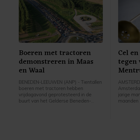
Boeren met tractoren
Cel en
demonstreren in Maas
tegen
en Waal
Ment
BENEDEN-LEEUWEN (ANP) - Tientallen
AMSTERDA
boeren met tractoren hebben
Amsterdam
vrijdagavond geprotesteerd in de
jarige ma
buurt van het Gelderse Beneden-
maanden 
Leeuwen (gemeente West Maas en
voor onde
Waal). De politie was aanwezig en
in zorgins
faciliteerde de demonstratie, liet een
vorig jaa
woordvoerder weten.
verpleegk
werden.