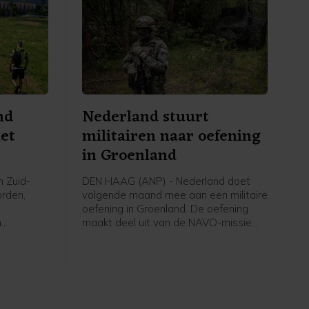
nd
Nederland stuurt
met
militairen naar oefening
in Groenland
n Zuid-
DEN HAAG (ANP) - Nederland doet
orden,
volgende maand mee aan een militaire
oefening in Groenland. De oefening
n
maakt deel uit van de NAVO-missie
kade langs
om het Noordpoolgebied beter te
 een dijk
verdedigen. Die is opgetuigd om de
ruzie tussen de VS en Europa over het
strategische gebied bij te leggen.