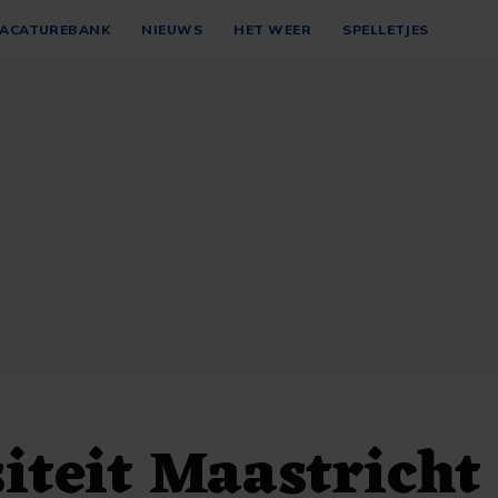
ACATUREBANK
NIEUWS
HET WEER
SPELLETJES
iteit Maastricht