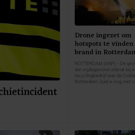
Drone ingezet om
hotspots te vinden 
brand in Rotterda
ROTTERDAM (ANP) - De gro
die vrijdagavond uitbrak bij 
recyclingbedrijf aan de Dokla
Rotterdam-Zuid is nog niet 
hietincident
controle, aldus de veiligheid
brandweer zet een drone in
andere hotspots van de bra
sporen. De vele eenheden v
brandweer die blussen wor
bijgestaan door een blusboo
Havenbedrijf.