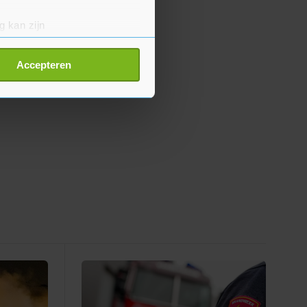
g kan zijn
erprinting)
t
detailgedeelte
in. U kunt uw
Accepteren
p onze cookiepagina kun je