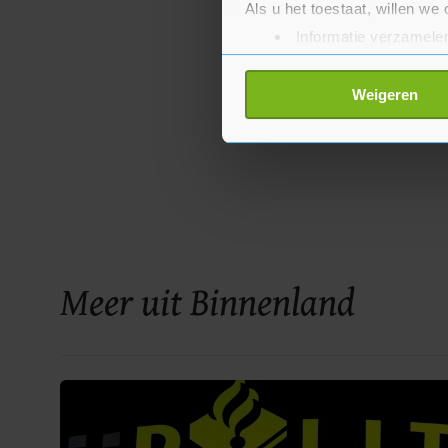
Als u het toestaat, willen we
Informatie verzamelen
Uw apparaat identific
Lees meer over hoe uw perso
Weigeren
toestemming op elk moment wi
Met cookies werkt onze websi
ons cookiebeleid bekijken en 
Meer uit Binnenland