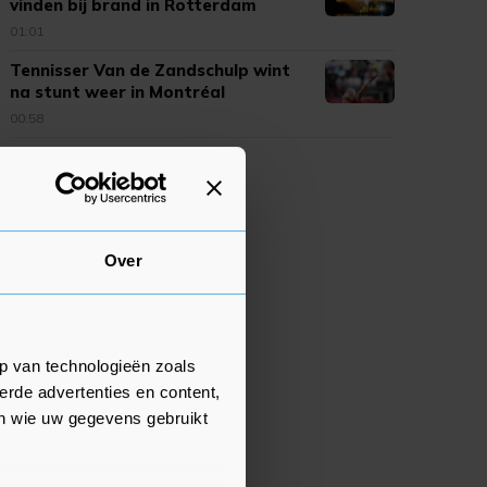
vinden bij brand in Rotterdam
01:01
Tennisser Van de Zandschulp wint
na stunt weer in Montréal
00:58
Over
p van technologieën zoals
erde advertenties en content,
en wie uw gegevens gebruikt