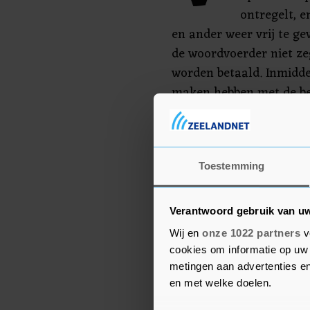
ontregelt, 
en ander weer vrij te gev
de woordvoerder niet zeg
worden betaald. Inmiddel
maken hebben met de bedr
gehaald, dus ook mail. "
gelegd waarbinnen onze
precies speelt, zonder d
gevaar zijn."
Toestemming
Verantwoord gebruik van u
Wij en
onze 1022 partners
v
cookies om informatie op uw 
metingen aan advertenties en
en met welke doelen.