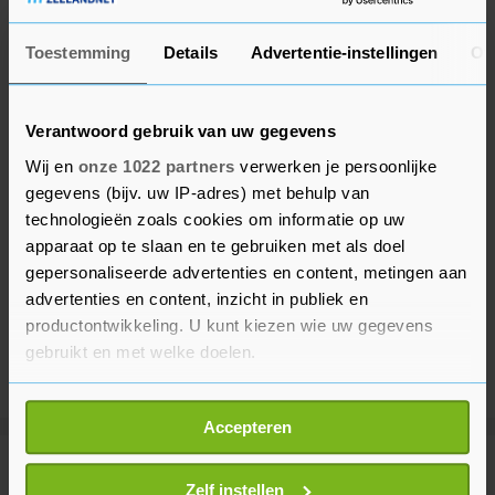
Toestemming
Details
Advertentie-instellingen
Ov
Verantwoord gebruik van uw gegevens
Wij en
onze 1022 partners
verwerken je persoonlijke
gegevens (bijv. uw IP-adres) met behulp van
technologieën zoals cookies om informatie op uw
apparaat op te slaan en te gebruiken met als doel
gepersonaliseerde advertenties en content, metingen aan
advertenties en content, inzicht in publiek en
productontwikkeling. U kunt kiezen wie uw gegevens
gebruikt en met welke doelen.
Als u het toestaat, willen we ook graag:
Accepteren
Informatie verzamelen over uw geografische
locatie, die tot een paar meter nauwkeurig kan zijn
Meer uit Voetbal
Uw apparaat identificeren door het actief te
Zelf instellen