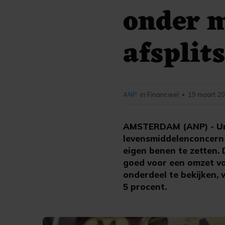
onder 
afsplit
ANP
in Financieel
19 maart 20
•
AMSTERDAM (ANP) - Uni
levensmiddelenconcern k
eigen benen te zetten. 
goed voor een omzet van
onderdeel te bekijken,
5 procent.