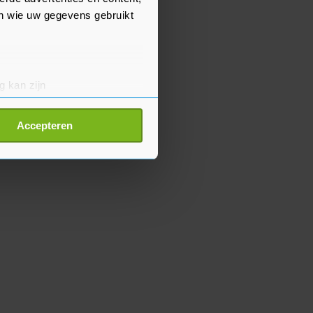
en wie uw gegevens gebruikt
g kan zijn
erprinting)
t
detailgedeelte
in. U kunt uw
Accepteren
p onze cookiepagina kun je