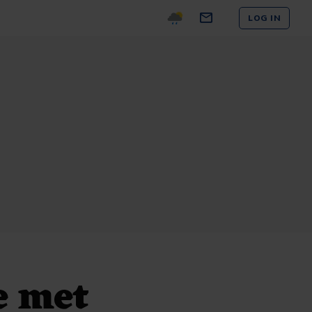
LOG IN
e met