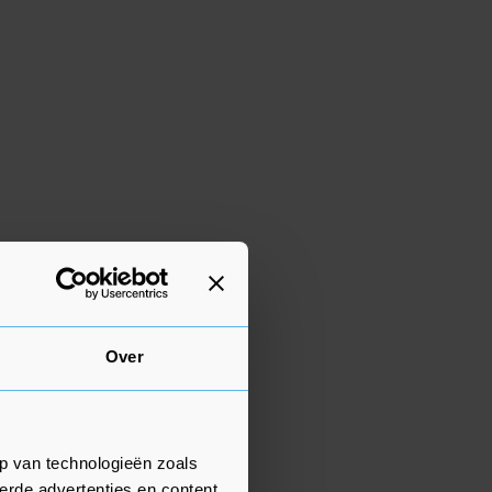
Over
p van technologieën zoals
erde advertenties en content,