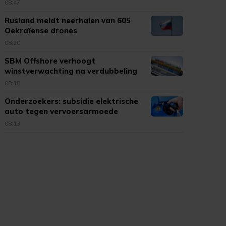
08:47
Rusland meldt neerhalen van 605
Oekraïense drones
08:20
SBM Offshore verhoogt
winstverwachting na verdubbeling
omzet
08:18
Onderzoekers: subsidie elektrische
auto tegen vervoersarmoede
08:13