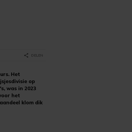
share
DELEN
urs. Het
sjesdivisie op
's, was in 2023
 voor het
 aandeel klom dik