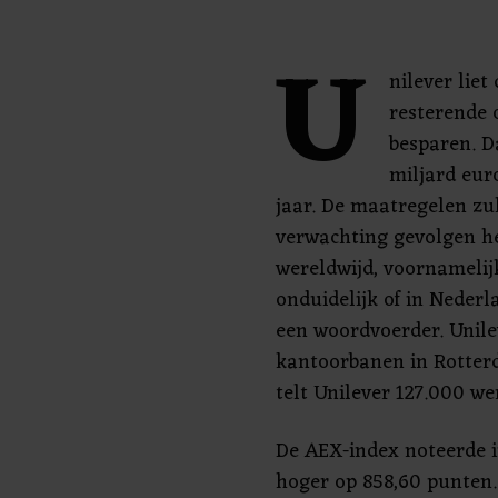
U
nilever liet
resterende 
besparen. D
miljard eur
jaar. De maatregelen zu
verwachting gevolgen h
wereldwijd, voornamelij
onduidelijk of in Neder
een woordvoerder. Unile
kantoorbanen in Rotter
telt Unilever 127.000 w
De AEX-index noteerde i
hoger op 858,60 punten.