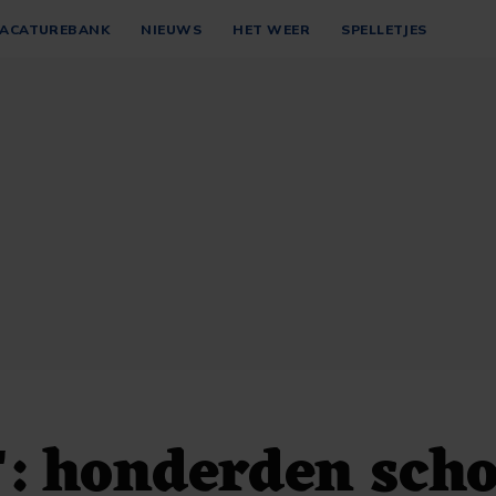
ACATUREBANK
NIEUWS
HET WEER
SPELLETJES
: honderden scho