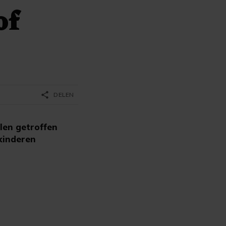
of
share
DELEN
olen getroffen
kinderen