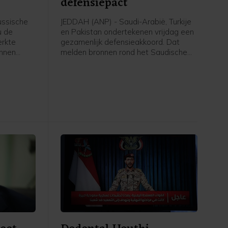
defensiepact
ssische
JEDDAH (ANP) - Saudi-Arabië, Turkije
u de
en Pakistan ondertekenen vrijdag een
erkte
gezamenlijk defensieakkoord. Dat
unnen
melden bronnen rond het Saudische
d van het
leger en de regering aan persbureau
e testen.
AFP. De drie landen versterken
en van
daarmee hun defensiesamenwerking
sten,
tegen de achtergrond van de oorlog
l.
tussen de Verenigde Staten en Iran.