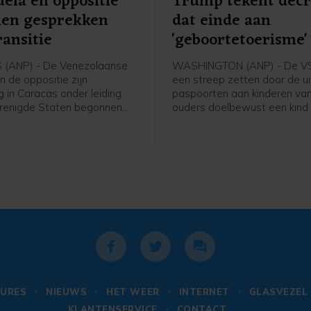
ela en oppositie
Trump tekent decr
nen gesprekken
dat einde aan
ransitie
'geboortetoerisme
maken
(ANP) - De Venezolaanse
WASHINGTON (ANP) - De VS
n de oppositie zijn
een streep zetten door de ui
 in Caracas onder leiding
paspoorten aan kinderen va
renigde Staten begonnen
ouders doelbewust een kind k
ekken die kunnen leiden tot
de Verenigde Staten en daar
ieke overgang en
staat misleiden. Daartoe hee
gen. De onderhandelingen
president Donald Trump een
 zeven maanden na de
presidentieel decreet uitgev
neming van president
Op die manier wil Trump wat 
aduro door het Amerikaanse
als "geboortetoerisme" teg
URES
NIEUWS
HET WEER
INTERNET
GLASVEZEL
KLANTENSERVICE
CONTACT