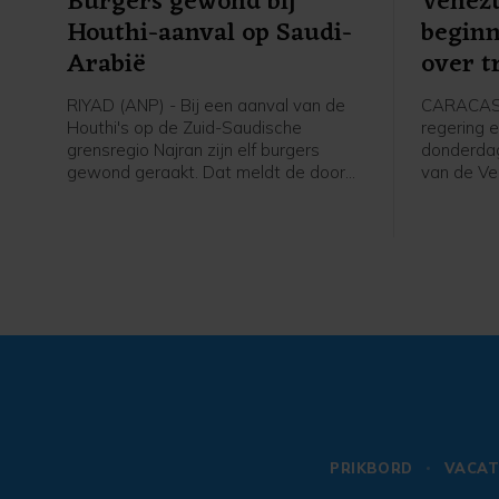
Burgers gewond bij
Venezu
Houthi-aanval op Saudi-
begin
Arabië
over t
RIYAD (ANP) - Bij een aanval van de
CARACAS 
Houthi's op de Zuid-Saudische
regering e
grensregio Najran zijn elf burgers
donderdag
gewond geraakt. Dat meldt de door
van de Ve
Saudi-Arabië geleide militaire coalitie
aan gespr
die de internationaal erkende regering
een polit
van Jemen steunt.
verkiezin
beginnen
gevangen
Nicolás M
leger.
PRIKBORD
VACAT