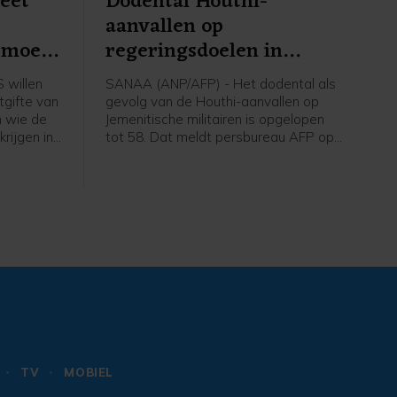
eet
Dodental Houthi-
aanvallen op
' moet
regeringsdoelen in
Jemen opgelopen
 willen
SANAA (ANP/AFP) - Het dodental als
tgifte van
gevolg van de Houthi-aanvallen op
n wie de
Jemenitische militairen is opgelopen
rijgen in
tot 58. Dat meldt persbureau AFP op
bij de
basis van een militaire bron. Eerder op
ft
de dag werd nog een dertigtal doden
gemeld.
aardigd.
hij ziet
engaan.
TV
MOBIEL