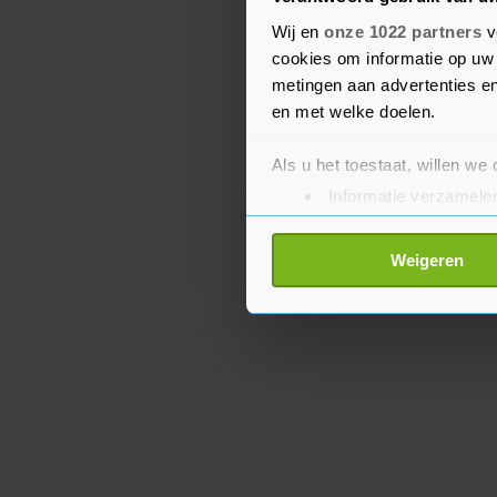
van het normale dagelij
Wij en
onze 1022 partners
v
zorgen over de impact die
cookies om informatie op uw 
Oekraïense kinderen en
metingen aan advertenties en
en met welke doelen.
Als u het toestaat, willen we
Informatie verzamelen
Uw apparaat identific
Lees meer over hoe uw perso
Weigeren
toestemming op elk moment wi
Met cookies werkt onze websi
ons cookiebeleid bekijken en 