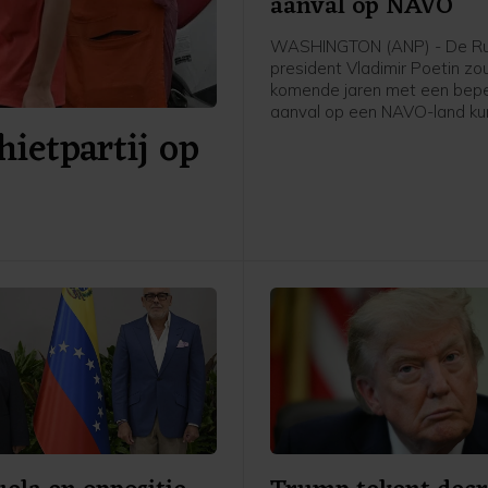
aanval op NAVO
WASHINGTON (ANP) - De Ru
president Vladimir Poetin zo
komende jaren met een bep
aanval op een NAVO-land k
ietpartij op
proberen de vastberadenhei
militaire bondgenootschap t
Dat staat in nieuwe rapport
Amerikaanse inlichtingendien
meldt The Wall Street Journa