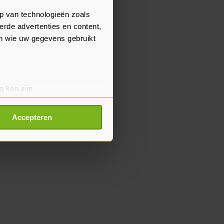
p van technologieën zoals
erde advertenties en content,
en wie uw gegevens gebruikt
g kan zijn
erprinting)
t
detailgedeelte
in. U kunt uw
Accepteren
p onze cookiepagina kun je