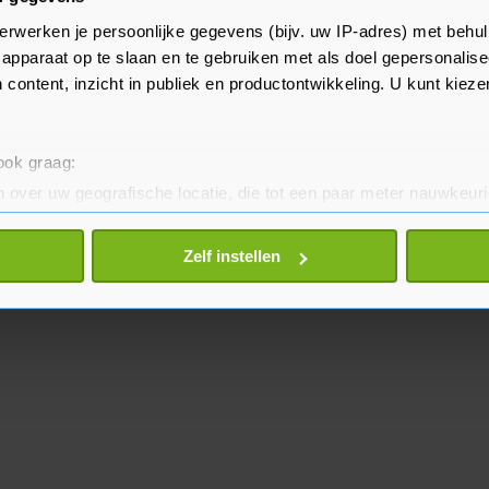
kse leven. UNICEF maakt zich
erwerken je persoonlijke gegevens (bijv. uw IP-adres) met behul
 dit conflict heeft op de
apparaat op te slaan en te gebruiken met als doel gepersonalise
 hun toekomst.
 content, inzicht in publiek en productontwikkeling. U kunt kiez
 ook graag:
 over uw geografische locatie, die tot een paar meter nauwkeuri
eren door het actief te scannen op specifieke eigenschappen (fing
onlijke gegevens worden verwerkt en stel uw voorkeuren in he
Zelf instellen
jzigen of intrekken in de Cookieverklaring.
te beter en wordt jouw bezoek makkelijker en persoonlijker. O
je gemaakte keuze altijd wijzigen of intrekken.