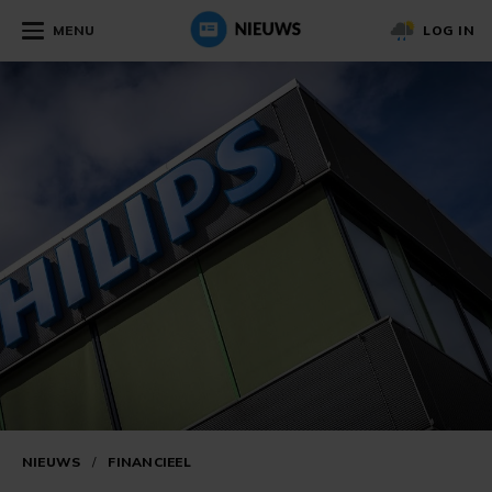
MENU
LOG IN
NIEUWS
/
FINANCIEEL