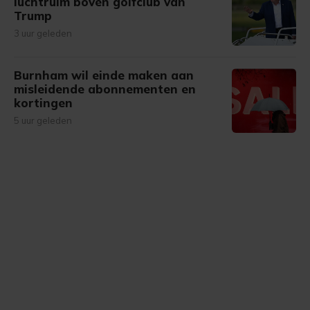
luchtruim boven golfclub van
Trump
3 uur geleden
Burnham wil einde maken aan
misleidende abonnementen en
kortingen
5 uur geleden