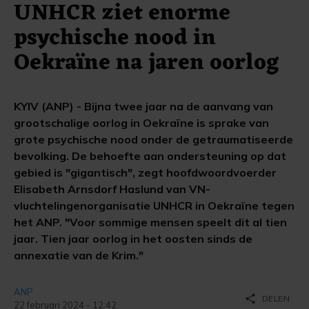
UNHCR ziet enorme
psychische nood in
Oekraïne na jaren oorlog
KYIV (ANP) - Bijna twee jaar na de aanvang van
grootschalige oorlog in Oekraïne is sprake van
grote psychische nood onder de getraumatiseerde
bevolking. De behoefte aan ondersteuning op dat
gebied is "gigantisch", zegt hoofdwoordvoerder
Elisabeth Arnsdorf Haslund van VN-
vluchtelingenorganisatie UNHCR in Oekraïne tegen
het ANP. "Voor sommige mensen speelt dit al tien
jaar. Tien jaar oorlog in het oosten sinds de
annexatie van de Krim."
ANP
share
DELEN
22 februari 2024 - 12:42