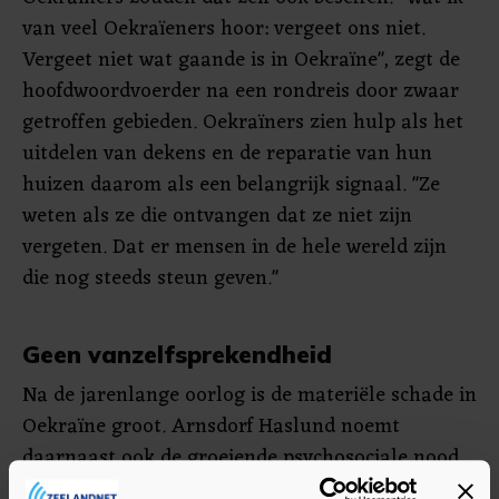
van veel Oekraïeners hoor: vergeet ons niet.
Vergeet niet wat gaande is in Oekraïne", zegt de
hoofdwoordvoerder na een rondreis door zwaar
getroffen gebieden. Oekraïners zien hulp als het
uitdelen van dekens en de reparatie van hun
huizen daarom als een belangrijk signaal. "Ze
weten als ze die ontvangen dat ze niet zijn
vergeten. Dat er mensen in de hele wereld zijn
die nog steeds steun geven."
Geen vanzelfsprekendheid
Na de jarenlange oorlog is de materiële schade in
Oekraïne groot. Arnsdorf Haslund noemt
daarnaast ook de groeiende psychosociale nood
onder de bevolking als een punt van zorg. "Veel