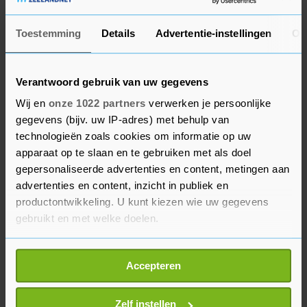
mensen zijn twee keer ontheemd geraakt. Eerst
in 2014, 2015 of 2016", vertelt ze. "Ze hadden hun
Toestemming
Details
Advertentie-instellingen
Ov
levens vervolgens weer opgebouwd en daarna
moesten ze weer op de vlucht na februari 2022."
Verantwoord gebruik van uw gegevens
Toen viel Rusland met een grote troepenmacht
Wij en
onze 1022 partners
verwerken je persoonlijke
het buurland binnen.
gegevens (bijv. uw IP-adres) met behulp van
technologieën zoals cookies om informatie op uw
Oekraïne kan internationaal op veel steun
apparaat op te slaan en te gebruiken met als doel
rekenen, maar het is geen vanzelfsprekendheid
gepersonaliseerde advertenties en content, metingen aan
dat er ook voldoende geld beschikbaar is voor
advertenties en content, inzicht in publiek en
humanitaire hulp. De UNHCR vraagt momenteel
productontwikkeling. U kunt kiezen wie uw gegevens
om ruim 993 miljoen dollar (914 miljoen euro)
gebruikt en met welke doelen.
voor de crisis rond de invasie van Oekraïne. De
Als u het toestaat, willen we ook graag:
vluchtelingenorganisatie kan momenteel
Accepteren
Informatie verzamelen over uw geografische
rekenen op circa 13 procent van de gewenste
locatie, die tot een paar meter nauwkeurig kan zijn
financiering.
Uw apparaat identificeren door het actief te
Zelf instellen