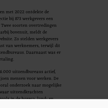
 en met 2022 ontdekte de
ctie bij 873 werkgevers een
. Twee soorten overtredingen
arbij bovenuit, meldt de
website. Zo stelden werkgevers
vast van werknemers, terwijl dit
itzendbureaus. Daarnaast was er
taling.
6.000 uitzendbureaus actief,
miljoen mensen voor werken. De
ooral onderzoek naar mogelijke
 waar uitzendkrachten
oals in de horeca, land- en
ouw en logistiek. Daar zijn