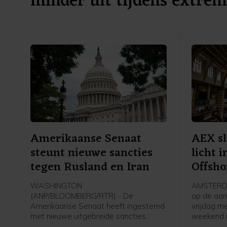
minder uit tijdens extrem
Amerikaanse Senaat
AEX sl
steunt nieuwe sancties
licht 
tegen Rusland en Iran
Offsho
WASHINGTON
AMSTERDA
(ANP/BLOOMBERG/RTR) - De
op de aan
Amerikaanse Senaat heeft ingestemd
vrijdag me
met nieuwe uitgebreide sancties
weekend i
tegen Rusland en Iran. De wet moet
de hoofd