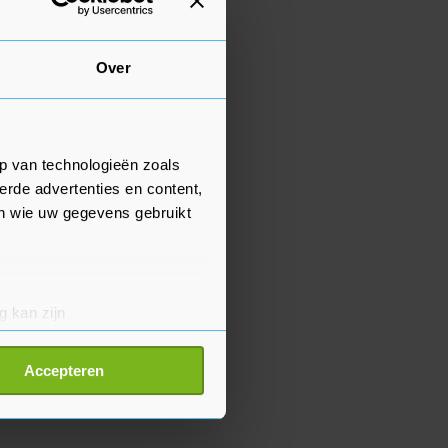
Over
p van technologieën zoals
erde advertenties en content,
en wie uw gegevens gebruikt
g kan zijn
erprinting)
t
detailgedeelte
in. U kunt uw
Accepteren
p onze cookiepagina kun je