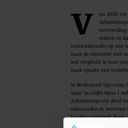
V
an 2020 tot
Arbeidsinspe
overtreding
staken er da
toezichthouder op zijn 
vaak de identiteit niet 
wel verplicht is voor u
vaak sprake van onderbe
In Nederland zijn ruim 1
waar jaarlijks bijna 1 
Arbeidsinspectie deed v
misstanden in sectoren
laagbetaald werk doen, z
tuinbouw, industrie, de b