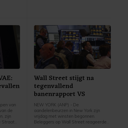
van de
verhuurplatform voor vakantiehuisjes
 weken.
verhoogde de omzetverwachting voor
 op te
de tweede keer dit jaar.
 in
d willen
VAE:
Wall Street stijgt na
evallen
tegenvallend
banenrapport VS
epen van
NEW YORK (ANP) - De
 van de
aandelenbeurzen in New York zijn
, zijn
vrijdag met winsten begonnen.
 Straat
Beleggers op Wall Street reageerden
 van de
op het banenrapport van de