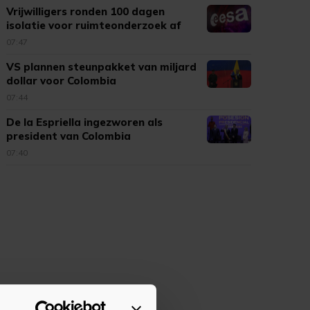
Vrijwilligers ronden 100 dagen
isolatie voor ruimteonderzoek af
07:47
VS plannen steunpakket van miljard
dollar voor Colombia
07:44
De la Espriella ingezworen als
president van Colombia
07:40