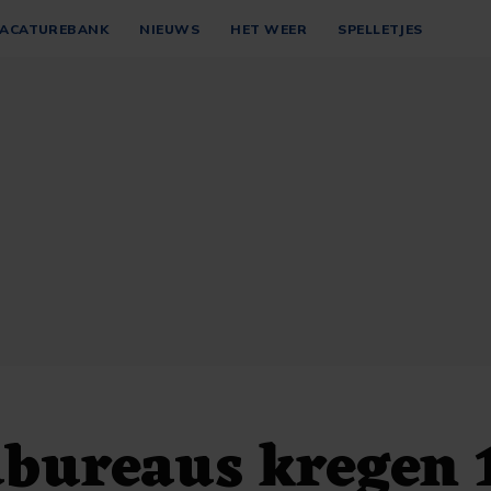
ACATUREBANK
NIEUWS
HET WEER
SPELLETJES
bureaus kregen 