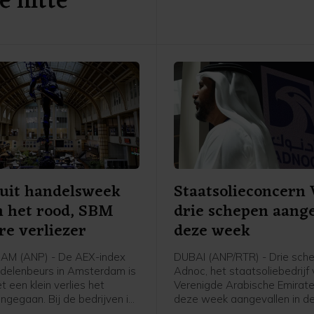
e hitte
de voorlopig laatste editie 
Dutch Grand Prix over twee
"Dat gemis valt niet volledig
vangen. Er zou heel veel geld
moeten als we de hele werel
blijven bereiken."
uit handelsweek
Staatsolieconcern 
in het rood, SBM
drie schepen aang
re verliezer
deze week
M (ANP) - De AEX-index
DUBAI (ANP/RTR) - Drie sch
delenbeurs in Amsterdam is
Adnoc, het staatsoliebedrijf
t een klein verlies het
Verenigde Arabische Emiraten
ngegaan. Bij de bedrijven in
deze week aangevallen in de
graadmeter was maritiem
van Hormuz. Sinds het begin