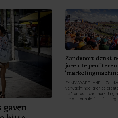
Zandvoort denkt n
jaren te profitere
'marketingmachine
ZANDVOORT (ANP) - Zandv
verwacht nog jaren te profit
de "fantastische marketingm
die de Formule 1 is. Dat zegt
 gaven
voorzitter Tom van der Veen
ondernemerskoepel Ondern
Belangen Zandvoort in aanlo