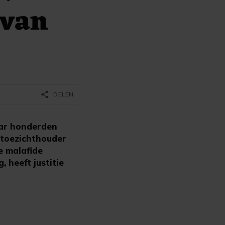
 van
share
DELEN
aar honderden
e toezichthouder
e malafide
 heeft justitie