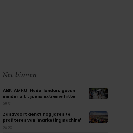
Net binnen
ABN AMRO: Nederlanders gaven
minder uit tijdens extreme hitte
08:51
Zandvoort denkt nog jaren te
profiteren van 'marketingmachine'
F1
08:00