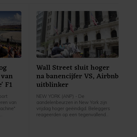
og
Wall Street sluit hoger
n van
na banencijfer VS, Airbnb
' F1
uitblinker
oort
NEW YORK (ANP) - De
eren van
aandelenbeurzen in New York zijn
achine"
vrijdag hoger geëindigd. Beleggers
reageerden op een tegenvallend
 van
banenrapport van de Amerikaanse
emers
overheid. Een grote winnaar op Wall
op naar
Street was Airbnb. Het