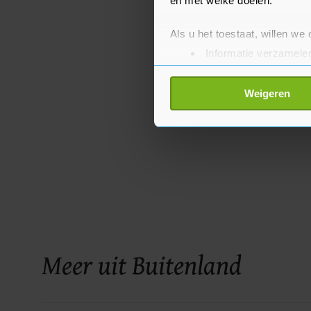
en met welke doelen.
Als u het toestaat, willen we
Informatie verzamelen
Uw apparaat identific
Lees meer over hoe uw perso
Weigeren
toestemming op elk moment wi
Met cookies werkt onze websi
ons cookiebeleid bekijken en 
Meer uit Buitenland