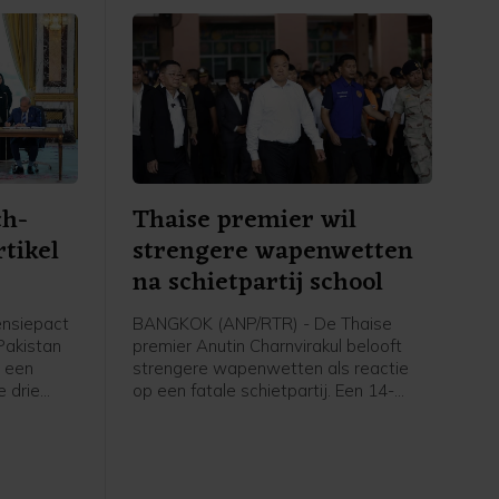
ch-
Thaise premier wil
rtikel
strengere wapenwetten
na schietpartij school
ensiepact
BANGKOK (ANP/RTR) - De Thaise
 Pakistan
premier Anutin Charnvirakul belooft
 een
strengere wapenwetten als reactie
e drie
op een fatale schietpartij. Een 14-
nneer zij
jarige jongen schoot vrijdag twee van
door
zijn grootouders dood en daarna vijf
ijke
anderen op zijn school, voordat hij
nval op
zichzelf van het leven beroofde.