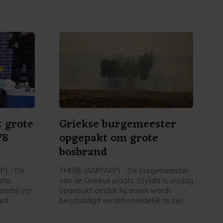
worden
llen",
an de
n
t grote
Griekse burgemeester
78
opgepakt om grote
bosbrand
P) - De
THEBE (ANP/AFP) - De burgemeester
rote
van de Griekse plaats Stylida is vrijdag
arbij zijn
opgepakt omdat hij ervan wordt
aat
beschuldigd verantwoordelijk te zijn
 de
voor een grote bosbrand afgelopen
 die via
week ten noordwesten van Athene.