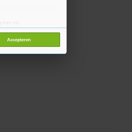
g kan zijn
erprinting)
t
detailgedeelte
in. U kunt uw
Accepteren
p onze cookiepagina kun je