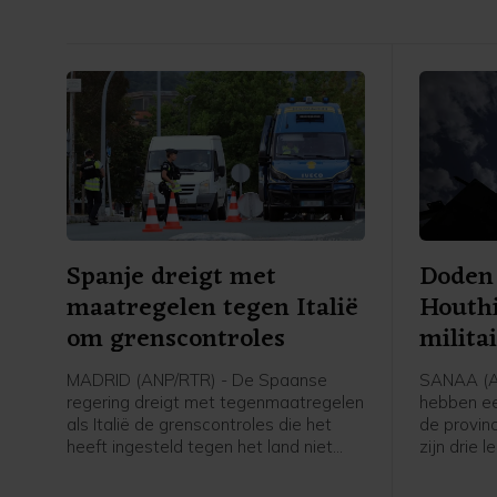
Spanje dreigt met
Doden 
maatregelen tegen Italië
Houthi
om grenscontroles
milita
MADRID (ANP/RTR) - De Spaanse
SANAA (AN
regering dreigt met tegenmaatregelen
hebben ee
als Italië de grenscontroles die het
de provinc
heeft ingesteld tegen het land niet
zijn drie 
voor komende zondag opheft. Italië
regerings
stelde deze in nadat tienduizenden
een Jemeni