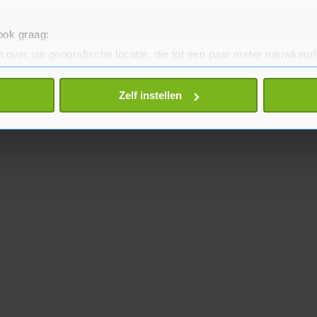
 ook graag:
 over uw geografische locatie, die tot een paar meter nauwkeuri
eren door het actief te scannen op specifieke eigenschappen (fing
onlijke gegevens worden verwerkt en stel uw voorkeuren in he
Zelf instellen
jzigen of intrekken in de Cookieverklaring.
te beter en wordt jouw bezoek makkelijker en persoonlijker. O
je gemaakte keuze altijd wijzigen of intrekken.