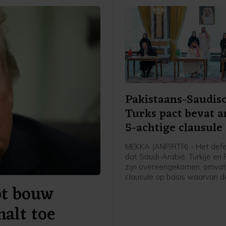
Pakistaans-Saudis
Turks pact bevat a
5-achtige clausule
MEKKA (ANP/RTR) - Het def
dat Saudi-Arabië, Turkije en
zijn overeengekomen, omvat
clausule op basis waarvan d
pt bouw
landen elkaar verdedigen wa
worden aangevallen. In een 
alt toe
Pakistan gedeelde gezamenl
verklaring staat dat "een aa