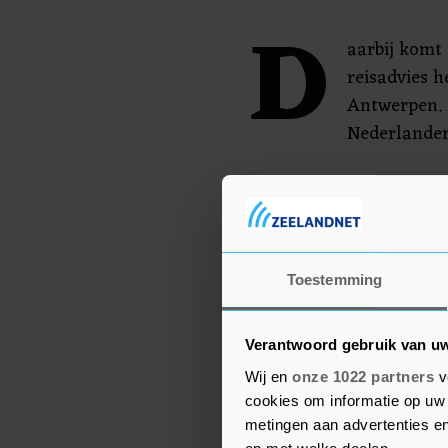
D
aarbij komt
reisadvies h
Antwerpen.
Nederlanders
In België mogen winkelie
solden met verlies verk
januari en juli. De Belgi
coronalockdown in apri
Toestemming
te stellen, zodat de ge
langer tegen de normale 
Verantwoord gebruik van u
Wij en
onze 1022 partners
v
cookies om informatie op uw 
metingen aan advertenties en