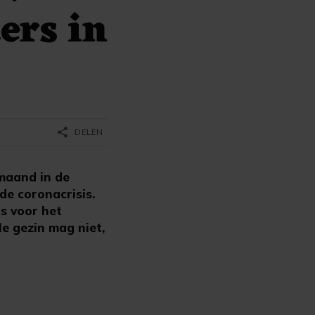
ers in
share
DELEN
maand in de
e coronacrisis.
ls voor het
e gezin mag niet,