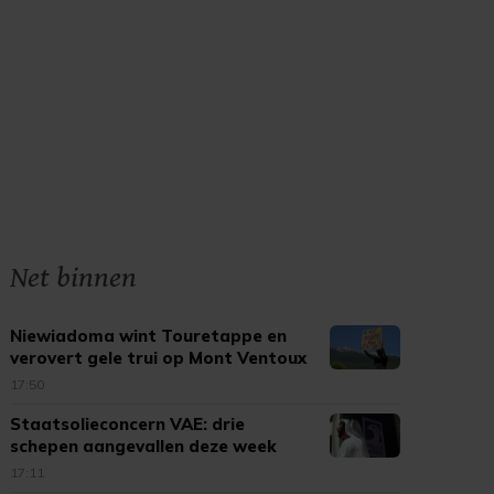
Net binnen
Niewiadoma wint Touretappe en
verovert gele trui op Mont Ventoux
17:50
Staatsolieconcern VAE: drie
schepen aangevallen deze week
17:11