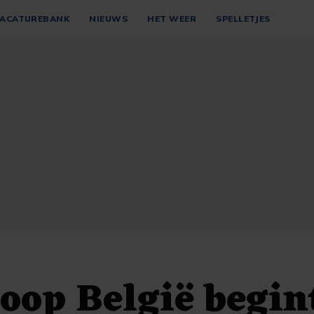
ACATUREBANK
NIEUWS
HET WEER
SPELLETJES
oop België begin