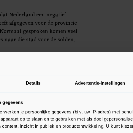
 dat Nederland een negatief
eeft afgegeven voor de provincie
 Normaal gesproken komen veel
 naar die stad voor de solden.
rs spullen alleen tijdens de
open, normaal gesproken in
sche regering besloot tijdens de
l de zomersolden een maand uit
Details
Advertentie-instellingen
dupeerde winkeliers hun waren wat
prijs konden slijten.
w gegevens
erwerken je persoonlijke gegevens (bijv. uw IP-adres) met behul
apparaat op te slaan en te gebruiken met als doel gepersonalise
 content, inzicht in publiek en productontwikkeling. U kunt kiez