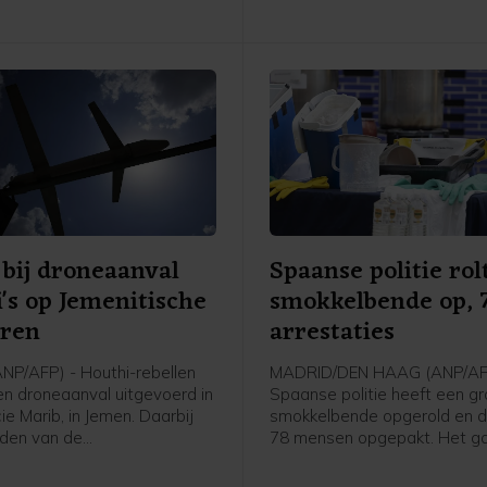
een van de drie staten zal 
gezien als een aanval tegen a
vergelijkbaar met artikel 5 v
NAVO. Ook worden afsprake
gemaakt over intensievere
defensiesamenwerking.
bij droneaanval
Spaanse politie rol
's op Jemenitische
smokkelbende op, 
iren
arrestaties
P/AFP) - Houthi-rebellen
MADRID/DEN HAAG (ANP/AF
n droneaanval uitgevoerd in
Spaanse politie heeft een g
ie Marib, in Jemen. Daarbij
smokkelbende opgerold en da
leden van de
78 mensen opgepakt. Het g
strijdkrachten gedood, meldt
volgens Europol om een van
tische militaire bron aan
grootste criminele netwerken