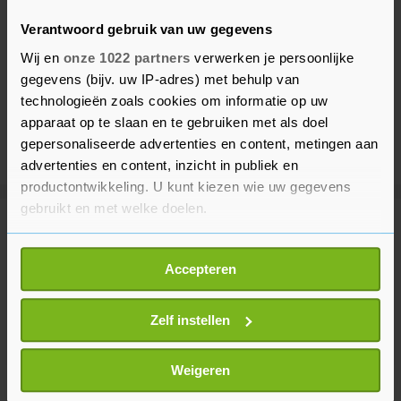
Verantwoord gebruik van uw gegevens
Wij en
onze 1022 partners
verwerken je persoonlijke
gegevens (bijv. uw IP-adres) met behulp van
technologieën zoals cookies om informatie op uw
apparaat op te slaan en te gebruiken met als doel
gepersonaliseerde advertenties en content, metingen aan
advertenties en content, inzicht in publiek en
productontwikkeling. U kunt kiezen wie uw gegevens
gebruikt en met welke doelen.
Meer uit Binnenland
Als u het toestaat, willen we ook graag:
Accepteren
Informatie verzamelen over uw geografische
Hoge temperaturen op komst,
locatie, die tot een paar meter nauwkeurig kan zijn
kans op vijfde regionale hittegolf
Uw apparaat identificeren door het actief te
Zelf instellen
28 minuten geleden
scannen op specifieke eigenschappen (fingerprinting)
Lees meer over hoe uw persoonlijke gegevens worden
Weigeren
verwerkt en stel uw voorkeuren in het
detailgedeelte
in.