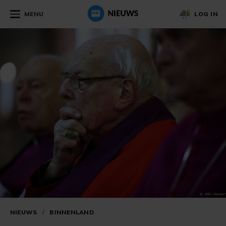
MENU
LOG IN
NIEUWS
/
BINNENLAND