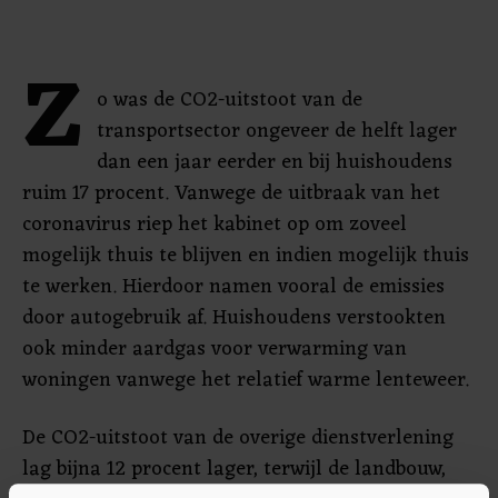
Z
o was de CO2-uitstoot van de
transportsector ongeveer de helft lager
dan een jaar eerder en bij huishoudens
ruim 17 procent. Vanwege de uitbraak van het
coronavirus riep het kabinet op om zoveel
mogelijk thuis te blijven en indien mogelijk thuis
te werken. Hierdoor namen vooral de emissies
door autogebruik af. Huishoudens verstookten
ook minder aardgas voor verwarming van
woningen vanwege het relatief warme lenteweer.
De CO2-uitstoot van de overige dienstverlening
lag bijna 12 procent lager, terwijl de landbouw,