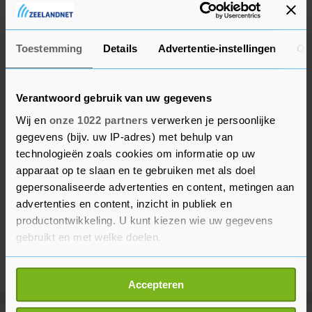
delfstoffenwinning, industrie en bouwnijverheid
de uitstoot met 9 procent zagen dalen.
Toestemming
Details
Advertentie-instellingen
Ov
Verantwoord gebruik van uw gegevens
Wij en
onze 1022 partners
verwerken je persoonlijke
gegevens (bijv. uw IP-adres) met behulp van
technologieën zoals cookies om informatie op uw
apparaat op te slaan en te gebruiken met als doel
gepersonaliseerde advertenties en content, metingen aan
advertenties en content, inzicht in publiek en
productontwikkeling. U kunt kiezen wie uw gegevens
gebruikt en met welke doelen.
Als u het toestaat, willen we ook graag:
Accepteren
Informatie verzamelen over uw geografische
locatie, die tot een paar meter nauwkeurig kan zijn