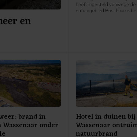
heeft ingesteld vanwege de 
natuurgebied Boschhuizerberg
meer en
tot zeker donderdag 10.00 u
kracht. Dat laat een woordv
de Noord-Limburgse gemee
weten.
eer: brand in
Hotel in duinen bij
n Wassenaar onder
Wassenaar ontrui
le
natuurbrand