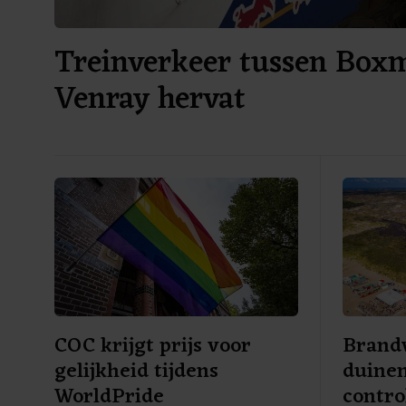
Treinverkeer tussen Box
Venray hervat
COC krijgt prijs voor
Brandw
gelijkheid tijdens
duine
WorldPride
contro