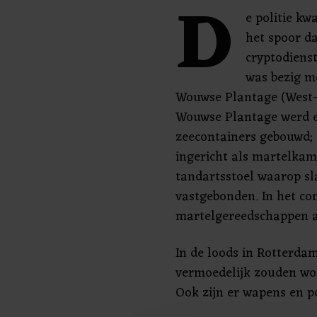
D
e politie kw
het spoor da
cryptodiens
was bezig me
Wouwse Plantage (West-
Wouwse Plantage werd e
zeecontainers gebouwd;
ingericht als martelkam
tandartsstoel waarop s
vastgebonden. In het c
martelgereedschappen a
In de loods in Rotterdam
vermoedelijk zouden wo
Ook zijn er wapens en p