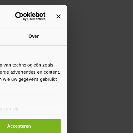
Over
p van technologieën zoals
erde advertenties en content,
en wie uw gegevens gebruikt
g kan zijn
erprinting)
t
detailgedeelte
in. U kunt uw
Accepteren