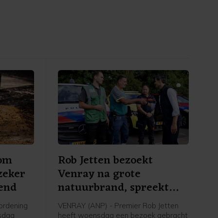
 om
Rob Jetten bezoekt
zeker
Venray na grote
end
natuurbrand, spreekt
dank uit
ordening
VENRAY (ANP) - Premier Rob Jetten
sdag
heeft woensdag een bezoek gebracht