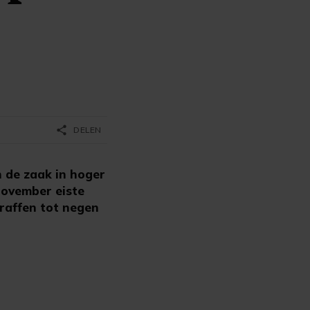
share
DELEN
 de zaak in hoger
november eiste
traffen tot negen