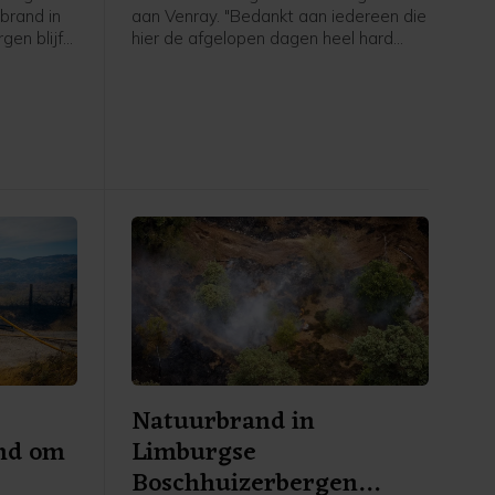
brand in
aan Venray. "Bedankt aan iedereen die
en blijft
hier de afgelopen dagen heel hard
ur van
heeft staan zwoegen en werken", zei
oerder van
hij.
nte
Natuurbrand in
md om
Limburgse
Boschhuizerbergen