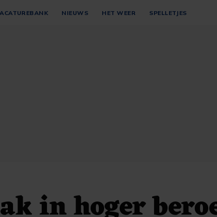
ACATUREBANK
NIEUWS
HET WEER
SPELLETJES
ak in hoger bero