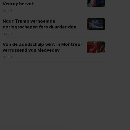
Venray hervat
04:29
Naar Trump vernoemde
oorlogsschepen fors duurder dan
verwacht
04:29
Van de Zandschulp wint in Montreal
verrassend van Medvedev
03:36