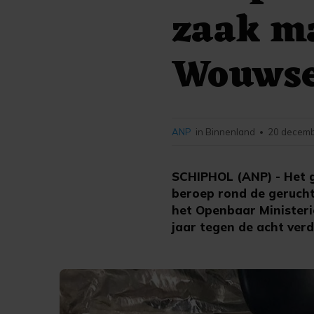
zaak m
Wouwse
ANP
in Binnenland
20 decemb
•
SCHIPHOL (ANP) - Het 
beroep rond de geruch
het Openbaar Ministerie
jaar tegen de acht ver