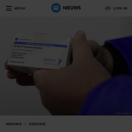
MENU
LOG IN
NIEUWS
/
GEZOND