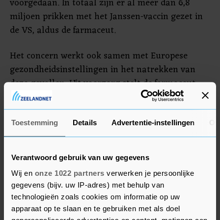
voorgedaan. In totaal zijn er al meer dan 6,8
miljoen prikken met het Janssen-vaccin gezet in
de VS, aldus de farmaceut.
Het concern werkt ook samen met Europese
gezondheidsinstellingen in het natrekken van
deze gevallen. Uit voorzorg stelt de farmaceut
daarom de uitrol van het vaccin in Europa uit.
De CDC en FDA adviseren mensen die het vaccin
Toestemming
Details
Advertentie-instellingen
Ov
toegediend hebben gekregen en binnen drie
weken na toediening last krijgen van zware
Verantwoord gebruik van uw gegevens
hoofdpijn, buikpijn, pijn in de benen of
Wij en
onze 1022 partners
verwerken je persoonlijke
kortademigheid, contact op te nemen met hun
gegevens (bijv. uw IP-adres) met behulp van
zorgverlener.
technologieën zoals cookies om informatie op uw
apparaat op te slaan en te gebruiken met als doel