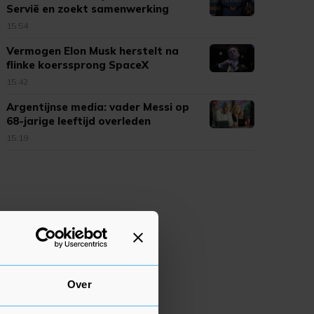
Servië en zoekt samenwerking
15:54
Vermogen Elon Musk herstelt na
flinke koerssprong SpaceX
15:42
Argentijnse media: vader Messi op
68-jarige leeftijd overleden
15:19
Over