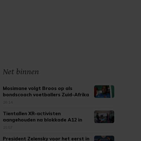
Net binnen
Mosimane volgt Broos op als
bondscoach voetballers Zuid-Afrika
16:14
Tientallen XR-activisten
aangehouden na blokkade A12 in
Den Haag
15:57
President Zelensky voor het eerst in