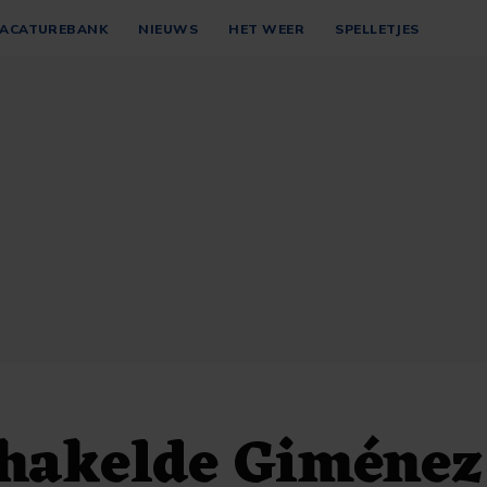
ACATUREBANK
NIEUWS
HET WEER
SPELLETJES
chakelde Giménez