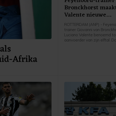
Feyenoord-trainer
Bronckhorst maak
Valente nieuwe
aanvoerder
ROTTERDAM (ANP) - Feyeno
trainer Giovanni van Bronckh
Luciano Valente benoemd to
aanvoerder van zijn elftal. D
als
Feyenoord via social media
bekendgemaakt.
uid-Afrika