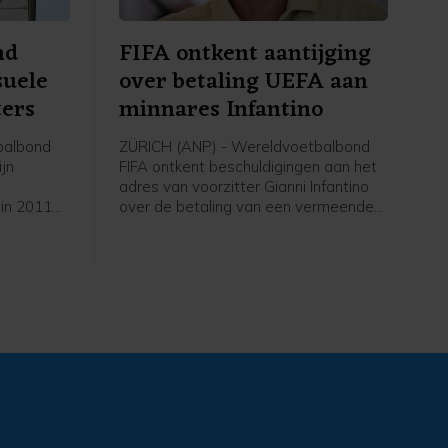
nd
FIFA ontkent aantijging
suele
over betaling UEFA aan
ters
minnares Infantino
balbond
ZÜRICH (ANP) - Wereldvoetbalbond
ijn
FIFA ontkent beschuldigingen aan het
adres van voorzitter Gianni Infantino
 in 2011
over de betaling van een vermeende
eeft
minnares van de Zwitser in zijn tijd als
itenlandse
secretaris-generaal bij de Europese
and waren
voetbalbond UEFA. De Britse krant The
reaanse
Telegraph meldde vrijdag dat de
erdag over
vrouw een vertrekvergoeding had
 arbiters
gekregen bij de UEFA na een affaire
met Infantino. De Europese bond
r het WK
bevestigde de betaling.
2012.