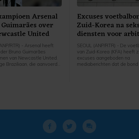
kampioen Arsenal
Excuses voetbalbo
 Guimarães over
Zuid-Korea na sek
wcastle United
diensten voor arbi
NP/RTR) - Arsenal heeft
SEOUL (ANP/RTR) - De voet
der Bruno Guimarães
van Zuid-Korea (KFA) heeft z
men van Newcastle United.
excuses aangeboden na
ge Braziliaan, die aanvoerder
mediaberichten dat de bond
ewcastle, heeft een contract
en 2012 seksuele diensten h
 seizoenen met de optie van
geregeld en betaald voor bu
eizoen getekend.
scheidsrechters die in het l
voor interlands. De Zuid-Ko
zender JTBC berichtte dond
de diensten, onder meer voor
die in Zuid-Korea waren voor
kwalificatiewedstrijden voo
van 2014 en de Spelen van 