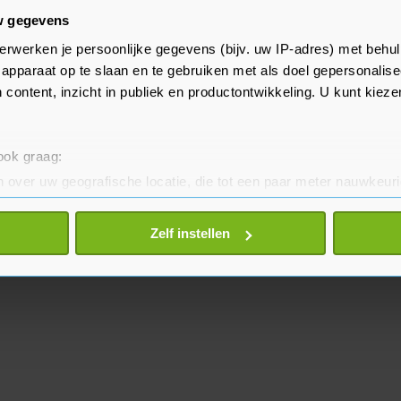
w gegevens
itschakeling, maar voelt zich al
erwerken je persoonlijke gegevens (bijv. uw IP-adres) met behul
ë. "De fans, mijn medespelers en de
apparaat op te slaan en te gebruiken met als doel gepersonalise
r thuis voel. Ik vind de stad leuk
 content, inzicht in publiek en productontwikkeling. U kunt kiez
 ook graag:
 over uw geografische locatie, die tot een paar meter nauwkeuri
eren door het actief te scannen op specifieke eigenschappen (fing
onlijke gegevens worden verwerkt en stel uw voorkeuren in he
Zelf instellen
jzigen of intrekken in de Cookieverklaring.
te beter en wordt jouw bezoek makkelijker en persoonlijker. O
je gemaakte keuze altijd wijzigen of intrekken.