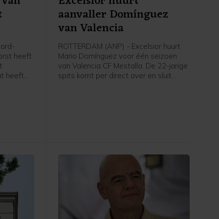
 Van
Excelsior huurt
t
aanvaller Domínguez
van Valencia
ord-
ROTTERDAM (ANP) - Excelsior huurt
orst heeft
Mario Domínguez voor één seizoen
t
van Valencia CF Mestalla. De 22-jarige
at heeft
spits komt per direct over en sluit
meteen aan bij de selectie, meldt de
Rotterdamse Eredivisieclub, die ook
een optie tot koop heeft opgenomen
in de overeenkomst.