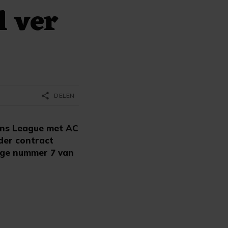
l ver
share
DELEN
ons League met AC
der contract
ige nummer 7 van