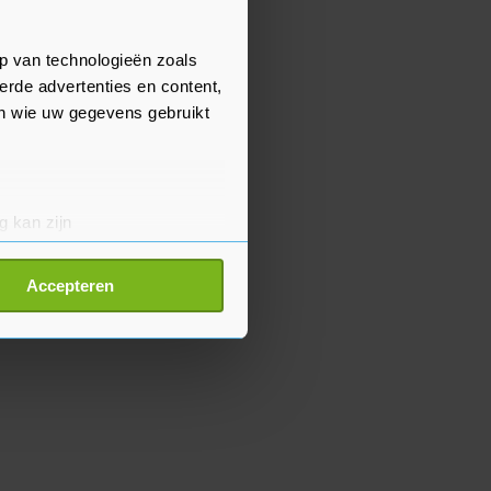
p van technologieën zoals
erde advertenties en content,
en wie uw gegevens gebruikt
g kan zijn
erprinting)
t
detailgedeelte
in. U kunt uw
Accepteren
p onze cookiepagina kun je