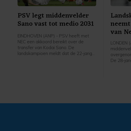
PSV legt middenvelder
Lands
Sano vast tot medio 2031
neemt
van Ne
EINDHOVEN (ANP) - PSV heeft met
NEC een akkoord bereikt over de
LONDEN (A
transfer van Kodai Sano. De
middenvel
landskampioen meldt dat de 22-jarige
overgeno
middenvelder een contract tot medio
De 28-jari
2031 tekent.
was bij N
voor vier
nog een s