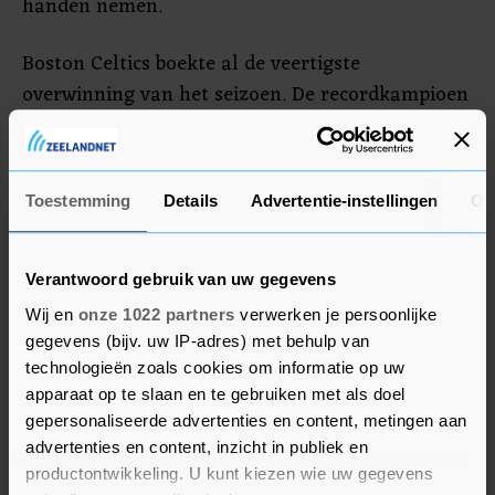
handen nemen.
Boston Celtics boekte al de veertigste
overwinning van het seizoen. De recordkampioen
had in Washington Wizards een pittige
tegenstander, maar zegevierde wel: 133-129. Geen
van de andere teams in de NBA won vaker dan 36
Toestemming
Details
Advertentie-instellingen
Ov
keer tot nu toe dit seizoen. Jayson Tatum was
goed voor 35 punten, teamgenoot Kristaps
Porzingis droeg 34 punten bij.
Verantwoord gebruik van uw gegevens
Wij en
onze 1022 partners
verwerken je persoonlijke
gegevens (bijv. uw IP-adres) met behulp van
technologieën zoals cookies om informatie op uw
apparaat op te slaan en te gebruiken met als doel
gepersonaliseerde advertenties en content, metingen aan
advertenties en content, inzicht in publiek en
productontwikkeling. U kunt kiezen wie uw gegevens