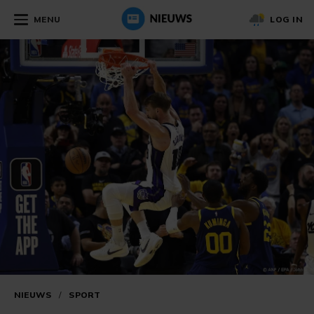
MENU
LOG IN
NIEUWS
/
SPORT