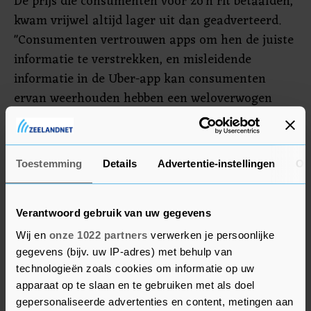
De prijs die consumenten voor zo'n rit betaalden,
kwam vrijwel altijd lager uit dan geadverteerd.
"Consumenten vertrouwen apps om hen de juiste
informatie te verstrekken, en misleidende
informatie in de Uber-app kan consumenten
ervan weerhouden hebben een weloverwogen
beslissing te nemen of ze wel of niet een Uber
Taxi-ritje wilden boeken", zegt de ACCC-directeur
in een verklaring. De Uber Taxi-optie was alleen
Toestemming
Details
Advertentie-instellingen
Ov
beschikbaar in Sydney en werd na twee jaar
opgeheven.
Verantwoord gebruik van uw gegevens
Uber rapporteert volgende week de resultaten
Wij en
onze 1022 partners
verwerken je persoonlijke
over het eerste kwartaal van 2021.
gegevens (bijv. uw IP-adres) met behulp van
technologieën zoals cookies om informatie op uw
apparaat op te slaan en te gebruiken met als doel
gepersonaliseerde advertenties en content, metingen aan