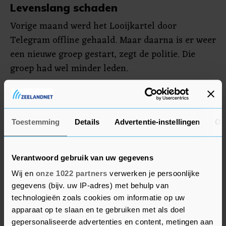
Levenslang schaden
Vorige maand werd het Looijkartel door
Telegram offline gehaald. Maar daarna is er weer
een nieuwe groep gestart, zegt de politie. Die
groep had wel minder leden.
De politie zegt dat de berichten in de
Telegramgroepen per definitie onacceptabel zijn.
"Wat nu een grap lijkt, kan een ander levenslang
Toestemming
Details
Advertentie-instellingen
Ov
schaden. In deze zaak zagen we regelmatig
uitspraken voorbijkomen waarin iemand
Verantwoord gebruik van uw gegevens
onterecht werd beschuldigd of beticht van een
Wij en
onze 1022 partners
verwerken je persoonlijke
strafbaar feit. Daarnaast werden er serieuze
gegevens (bijv. uw IP-adres) met behulp van
bedreigingen geuit, tegen verschillende personen
technologieën zoals cookies om informatie op uw
en hun omgeving."
apparaat op te slaan en te gebruiken met als doel
gepersonaliseerde advertenties en content, metingen aan