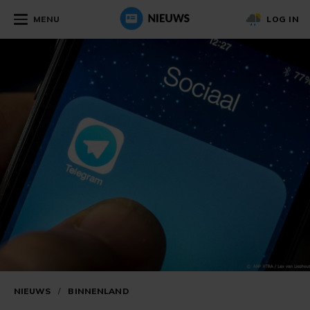
MENU
LOG IN
NIEUWS
/
BINNENLAND