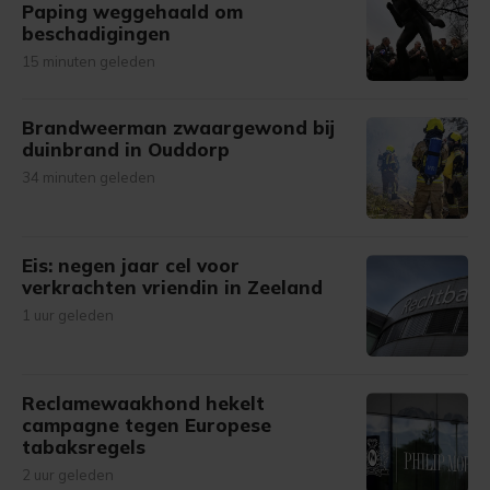
Paping weggehaald om
beschadigingen
15 minuten geleden
Brandweerman zwaargewond bij
duinbrand in Ouddorp
34 minuten geleden
Eis: negen jaar cel voor
verkrachten vriendin in Zeeland
1 uur geleden
Reclamewaakhond hekelt
campagne tegen Europese
tabaksregels
2 uur geleden