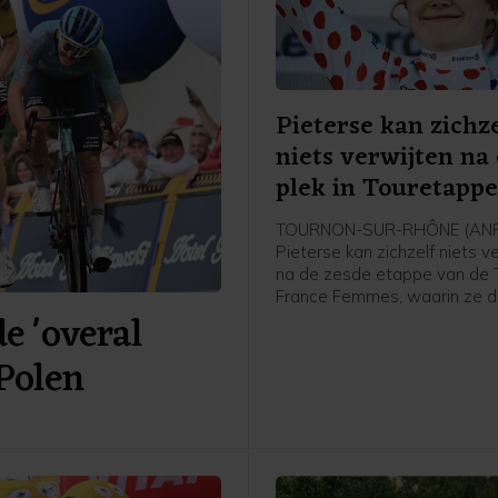
Pieterse kan zichze
niets verwijten na
plek in Touretapp
TOURNON-SUR-RHÔNE (ANP)
Pieterse kan zichzelf niets v
na de zesde etappe van de 
France Femmes, waarin ze 
 'overal
werd achter winnares Kimbe
Court en Cédrine Kerbaol. Da
 Polen
Nederlandse bolletjestruidra
afloop van de etappe tegen