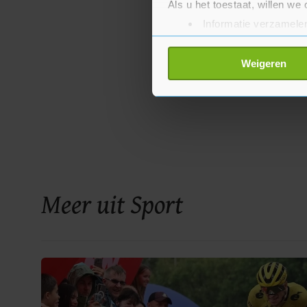
Als u het toestaat, willen we
Informatie verzamelen
Uw apparaat identific
Lees meer over hoe uw perso
Weigeren
toestemming op elk moment wi
Met cookies werkt onze websi
ons cookiebeleid bekijken en 
Meer uit Sport