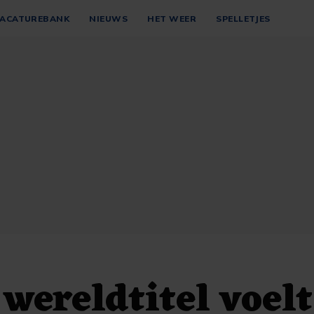
ACATUREBANK
NIEUWS
HET WEER
SPELLETJES
wereldtitel voelt