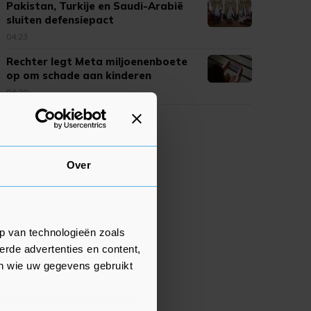
Pakistan, Turkije en Saudi-Arabië
sluiten defensiepact
04:23
Rechter legt Meta miljoenenboete
op om schade aan kinderen
04:20
Over
p van technologieën zoals
erde advertenties en content,
en wie uw gegevens gebruikt