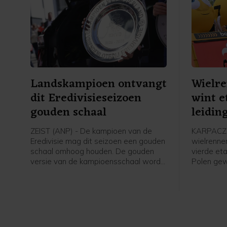
Landskampioen ontvangt
Wielr
dit Eredivisieseizoen
wint e
gouden schaal
leidin
Polen
ZEIST (ANP) - De kampioen van de
KARPACZ 
Eredivisie mag dit seizoen een gouden
wielrenne
schaal omhoog houden. De gouden
vierde et
versie van de kampioensschaal wordt
Polen ge
ter ere van het 70-jarig bestaan van
leiding i
het betaald voetbal uitgereikt door
overgenom
Eredivisie CV en de KNVB, zo meldt de
profzege 
voetbalbond.
Visma - Le
Italiaan C
Axel Laura