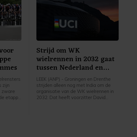
voor
Strijd om WK
appe
wielrennen in 2032 gaat
emmes
tussen Nederland en
India
lrensters
LEEK (ANP) - Groningen en Drenthe
 zijn
strijden alleen nog met India om de
n zware
organisatie van de WK wielrennen in
sde etappe
2032. Dat heeft voorzitter David
Lappartient van de internationale
53
wielerbond UCI bekendgemaakt
ne.
tijdens een interview. Eigenaar Thijs
Rondhuis van wielerorganisatie
Courage Event, een van de
organisaties achter het Nederlandse