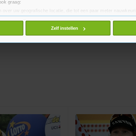
 ook graag:
 over uw geografische locatie, die tot een paar meter nauwkeuri
eren door het actief te scannen op specifieke eigenschappen (fing
onlijke gegevens worden verwerkt en stel uw voorkeuren in he
Zelf instellen
jzigen of intrekken in de Cookieverklaring.
te beter en wordt jouw bezoek makkelijker en persoonlijker. O
je gemaakte keuze altijd wijzigen of intrekken.