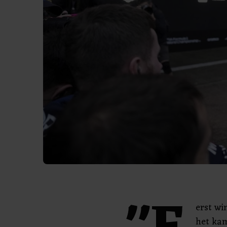
erst wi
het ka