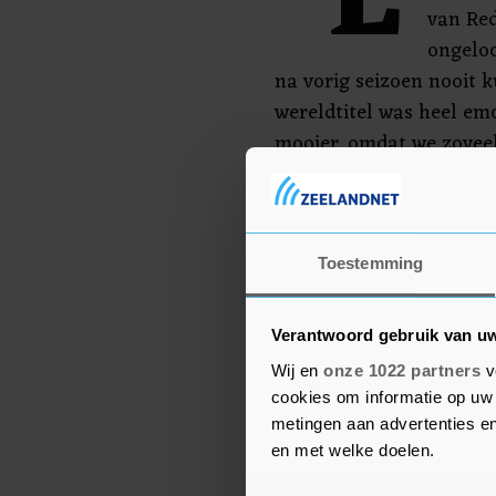
"E
van Red
ongeloo
na vorig seizoen nooit 
wereldtitel was heel em
mooier, omdat we zoveel
gereden. Dit is een heel 
niet vaak. Ik ben iederee
succes zo dankbaar. Ied
sneller te maken."
Toestemming
Verantwoord gebruik van u
Wij en
onze 1022 partners
v
cookies om informatie op uw 
metingen aan advertenties en
en met welke doelen.