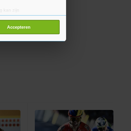
g kan zijn
erprinting)
t
detailgedeelte
in. U kunt uw
Accepteren
p onze cookiepagina kun je