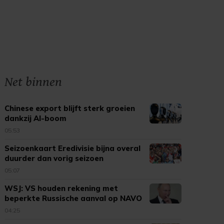
Net binnen
Chinese export blijft sterk groeien
dankzij AI-boom
05:53
Seizoenkaart Eredivisie bijna overal
duurder dan vorig seizoen
05:07
WSJ: VS houden rekening met
beperkte Russische aanval op NAVO
04:25