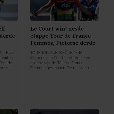
lf
Le Court wint zesde
 derde
etappe Tour de France
e
Femmes, Pieterse derde
 - Puck
TOURNON-SUR-RHÔNE (ANP) -
erwijten
Kimberley Le Court heeft de zesde
Tour de
etappe van de Tour de France
derde
Femmes gewonnen. De renster uit
rley Le
Mauritius van AG Insurance-Soudal
t zei de
was de beste in de heuvelachtige
agster na
etappe over 153,4 kilometer van
 de NOS.
Montbrison naar Tournon-sur-Rhône.
Cédrine Kerbaol uit Frankrijk werd
tweede, voor de Nederlandse
bolletjestruidraagster Puck Pieterse.