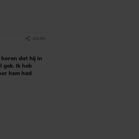
share
DELEN
horen dat hij in
 gek. Ik heb
voor hem had