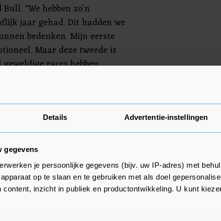
 Bull. "We hebben zo'n
flijk jaar gehad. Dit hadden we
kunnen bedenken. Mijn eerste
otioneel. Maar deze tweede is
 geweldige races hebben
speciaal jaar. Zulke jaren heb je
n die heeft bijgedragen aan dit
ereen werkt zo hard om de auto
Details
Advertentie-instellingen
w gegevens
erwerken je persoonlijke gegevens (bijv. uw IP-adres) met behul
apparaat op te slaan en te gebruiken met als doel gepersonalise
 content, inzicht in publiek en productontwikkeling. U kunt kiez