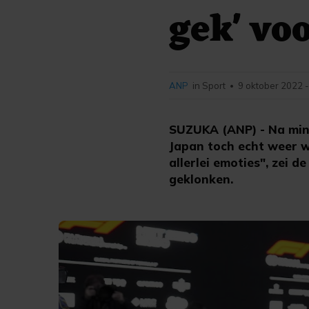
gek' vo
ANP
in Sport
9 oktober 2022 -
•
SUZUKA (ANP) - Na minu
Japan toch echt weer w
allerlei emoties", zei
geklonken.