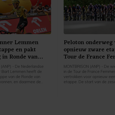
enner Lemmen
Peloton onderweg 
tappe en pakt
opnieuw zware et
g in Ronde van
Tour de France F
(ANP) - De Nederlandse
MONTBRISON (ANP) - De wie
r Bart Lemmen heeft de
in de Tour de France Femmes
appe van de Ronde van
vertrokken voor opnieuw ee
wonnen, en daarmee de
etappe. De start van de ze
n het algemeen klassement
was in het bij Lyon gelegen
en. Het is de eerste
Montbrison, de finish is na 1
voor de 30-jarige renner van
kilometer in Tournon-sur-Rhô
ase a Bike. Hij klopte de
hristian Scaroni in Karpacz.
nce uit Frankrijk werd derde