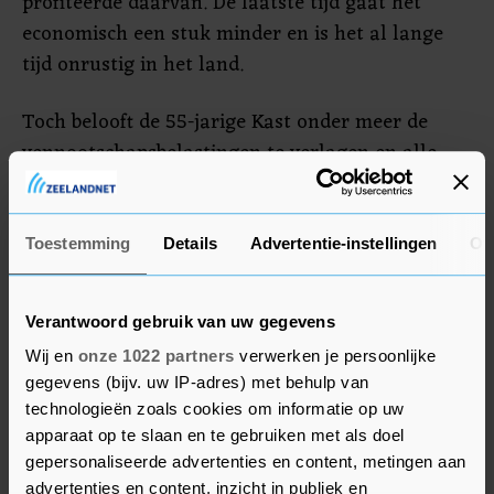
profiteerde daarvan. De laatste tijd gaat het
economisch een stuk minder en is het al lange
tijd onrustig in het land.
Toch belooft de 55-jarige Kast onder meer de
vennootschapsbelastingen te verlagen en alle
vrijemarktvoorzieningen in het land te
behouden. Hij combineert die neoliberale
economische politiek met beloftes hard op te
Toestemming
Details
Advertentie-instellingen
Ov
treden tegen misdaad en immigratie in te perken.
Kast wordt wel vergeleken met de Amerikaanse
Verantwoord gebruik van uw gegevens
ex-president Donald Trump en de Braziliaanse
Wij en
onze 1022 partners
verwerken je persoonlijke
president Jair Bolsonaro.
gegevens (bijv. uw IP-adres) met behulp van
technologieën zoals cookies om informatie op uw
Boric, een 35-jarige voormalig studentenleider,
apparaat op te slaan en te gebruiken met als doel
wil juist de belastingen voor bedrijven verhogen,
gepersonaliseerde advertenties en content, metingen aan
het pensioenstelsel reorganiseren en de sociale
advertenties en content, inzicht in publiek en