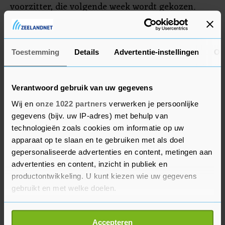
voorzitter, die volgende week wordt gekozen.
Huidig voorzitter Vera Bergkamp was bij de
verkiezingen geen kandidaat meer voor haar
partij D66 en verlaat dus de Kamer.
Toestemming
Details
Advertentie-instellingen
Ov
Verantwoord gebruik van uw gegevens
Wij en
onze 1022 partners
verwerken je persoonlijke
gegevens (bijv. uw IP-adres) met behulp van
technologieën zoals cookies om informatie op uw
apparaat op te slaan en te gebruiken met als doel
gepersonaliseerde advertenties en content, metingen aan
advertenties en content, inzicht in publiek en
productontwikkeling. U kunt kiezen wie uw gegevens
gebruikt en met welke doelen.
Als u het toestaat, willen we ook graag:
Accepteren