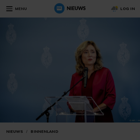
MENU
LOG IN
NIEUWS
/
BINNENLAND