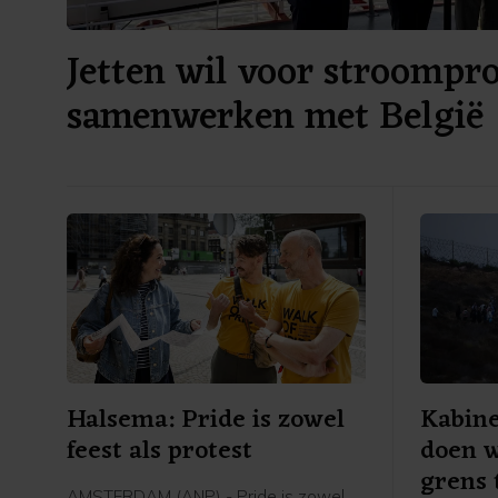
Jetten wil voor stroompr
samenwerken met België
Halsema: Pride is zowel
Kabine
feest als protest
doen w
grens
AMSTERDAM (ANP) - Pride is zowel