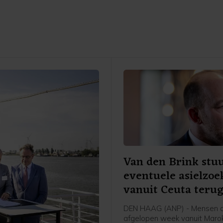
Van den Brink stu
eventuele asielzoe
vanuit Ceuta teru
DEN HAAG (ANP) - Mensen d
afgelopen week vanuit Maro