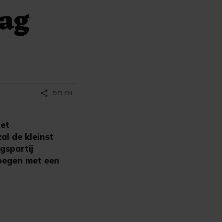
rag
share
DELEN
het
al de kleinst
gspartij
noegen met een