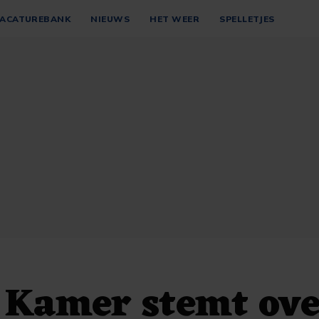
ACATUREBANK
NIEUWS
HET WEER
SPELLETJES
 Kamer stemt ove