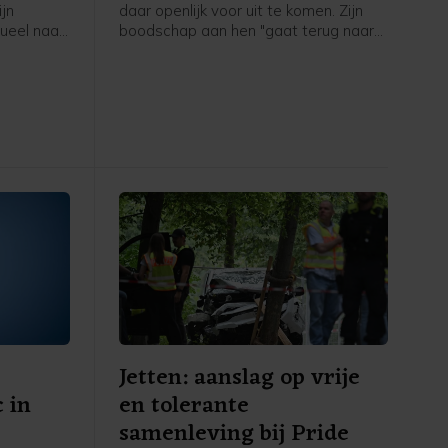
jn
daar openlijk voor uit te komen. Zijn
ueel naar
boodschap aan hen "gaat terug naar
an te
mijn eigen ervaring toen ik 15, 16 was
rd naar
en dacht: o mijn hemel, ga ik ooit
 Bart van
openlijk mezelf durven zijn. Het ís
e Tweede
spannend, maar het wordt eigenlijk
ter is er
alleen maar beter zodra je die stap
vanuit
hebt durven zetten. En dat geldt
je of een
eigenlijk ook nog steeds anno 2026 in
Nederland", zei hij tegen een ANP-
verslaggever.
Jetten: aanslag op vrije
 in
en tolerante
samenleving bij Pride