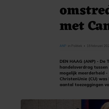
omstre
met Ca
ANP
in Politiek
18 februari 20
•
DEN HAAG (ANP) - De T
handelsverdrag tussen 
mogelijk meerderheid -
ChristenUnie (CU) was 
aantal toezeggingen va