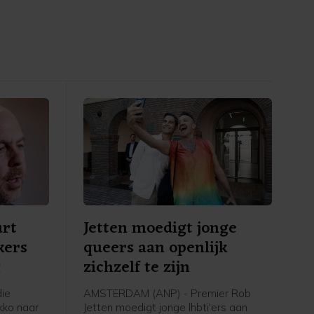
urt
Jetten moedigt jonge
kers
queers aan openlijk
g
zichzelf te zijn
ie
AMSTERDAM (ANP) - Premier Rob
kko naar
Jetten moedigt jonge lhbti'ers aan