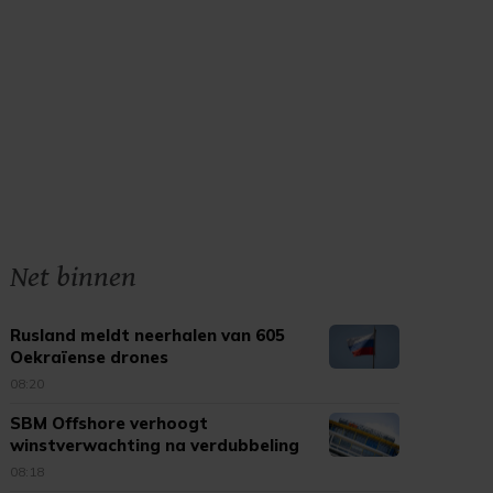
Net binnen
Rusland meldt neerhalen van 605
Oekraïense drones
08:20
SBM Offshore verhoogt
winstverwachting na verdubbeling
omzet
08:18