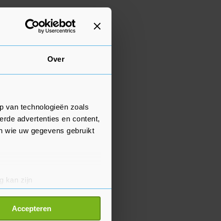
Over
p van technologieën zoals
erde advertenties en content,
en wie uw gegevens gebruikt
g kan zijn
erprinting)
t
detailgedeelte
in. U kunt uw
Accepteren