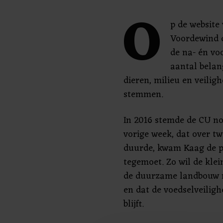
O
p de website
Voordewind d
de na- én vo
aantal belan
dieren, milieu en veilig
stemmen.
In 2016 stemde de CU no
vorige week, dat over tw
duurde, kwam Kaag de p
tegemoet. Zo wil de klei
de duurzame landbouw n
en dat de voedselveiligh
blijft.