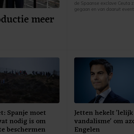
de Spaanse exclave Ceuta zi
gegaan en van daaruit event
oductie meer
Nederland komen om asiel a
vragen, worden teruggestuu
Spanje, schrijft asielminister
den Brink in een brief aan d
Kamer. Volgens de CDA-minis
voor zover bekend niemand 
Ceuta doorgereisd naar Span
ander land.
t: Spanje moet
Jetten hekelt 'lelijk
at nodig is om
vandalisme' om azc
 te beschermen
Engelen