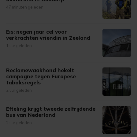
47 minuten geleden
Eis: negen jaar cel voor
verkrachten vriendin in Zeeland
1 uur geleden
Reclamewaakhond hekelt
campagne tegen Europese
tabaksregels
2 uur geleden
Efteling krijgt tweede zelfrijdende
bus van Nederland
2 uur geleden