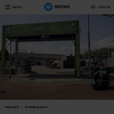
MENU
LOG IN
NIEUWS
/
BINNENLAND