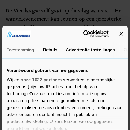
De Vierdaagse zelf gaat op dinsdag van start. Het
wandelevenement kan leunen op een ijzersterke
reputatie. Het staat op nummer 1 in het
Evenementen Merkenonderzoek 2023. In het
kader van dat onderzoek werden 53.000 mensen
bevraagd over de reputatie en groeipotentie van
Toestemming
Details
Advertentie-instellingen
Ov
festivals, consumentenbeurzen,
sportevenementen en stadsfeesten.
Verantwoord gebruik van uw gegevens
Wij en
onze 1022 partners
verwerken je persoonlijke
gegevens (bijv. uw IP-adres) met behulp van
technologieën zoals cookies om informatie op uw
apparaat op te slaan en te gebruiken met als doel
gepersonaliseerde advertenties en content, metingen aan
advertenties en content, inzicht in publiek en
productontwikkeling. U kunt kiezen wie uw gegevens
gebruikt en met welke doelen.