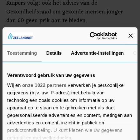
Kuipers volgt ook het advies van de
Gezondheidsraad om gezonde mensen jonger
dan 60 geen prik aan te bieden.
De GGD wijst er met klem op dat belangstellende
zestigers eerst een afspraak moeten maken. Dat
kan aanvankelijke alleen online, maar ze kunnen
Toestemming
Details
Advertentie-instellingen
Ov
ook bellen als ze eenmaal een brief van het RIVM
hebben gehad met een uitnodiging.
Verantwoord gebruik van uw gegevens
Wij en
onze 1022 partners
verwerken je persoonlijke
gegevens (bijv. uw IP-adres) met behulp van
technologieën zoals cookies om informatie op uw
apparaat op te slaan en te gebruiken met als doel
gepersonaliseerde advertenties en content, metingen aan
advertenties en content, inzicht in publiek en
productontwikkeling. U kunt kiezen wie uw gegevens
gebruikt en met welke doelen.