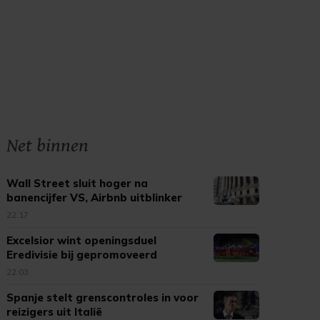
Net binnen
Wall Street sluit hoger na
banencijfer VS, Airbnb uitblinker
22:17
Excelsior wint openingsduel
Eredivisie bij gepromoveerd
Cambuur
22:03
Spanje stelt grenscontroles in voor
reizigers uit Italië