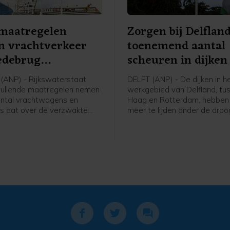
 maatregelen
Zorgen bij Delflan
n vrachtverkeer
toenemend aantal
debrug
scheuren in dijken
dringen
ANP) - Rijkswaterstaat
DELFT (ANP) - De dijken in h
vullende maatregelen nemen
werkgebied van Delfland, tu
ntal vrachtwagens en
Haag en Rotterdam, hebben
rs dat over de verzwakte
meer te lijden onder de droo
g rijdt terug te dringen. Er
Inspecteurs van het
rden geplaatst bij
hoogheemraadschap telden
gangen, boven en langs de
week ongeveer 180 scheuren
 op- en afritten. Welke tekst
de vorige inspectieronde wa
 borden komt te staan is nog
zo'n dertig.
lijk, zegt een woordvoerder.