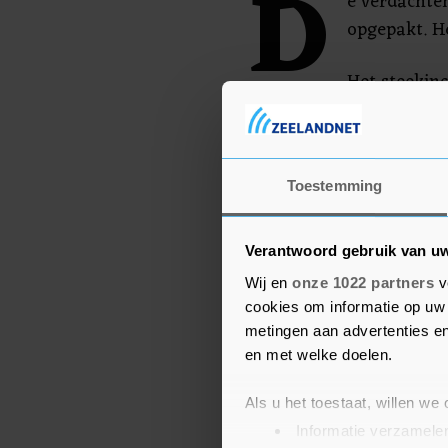
D
e verdacht
opgepakt. He
Het steekin
05.00 uur plaats aan de 
moest naar het ziekenhu
Toestemming
Verantwoord gebruik van u
Wij en
onze 1022 partners
v
cookies om informatie op uw 
metingen aan advertenties en
en met welke doelen.
Als u het toestaat, willen we
Informatie verzamelen