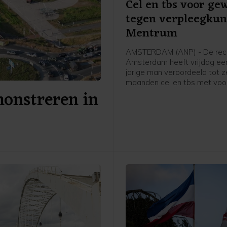
Cel en tbs voor ge
tegen verpleegku
Mentrum
AMSTERDAM (ANP) - De rech
Amsterdam heeft vrijdag ee
jarige man veroordeeld tot 
maanden cel en tbs met vo
onstreren in
voor onder meer een geweld
in zorginstelling Mentrum in 
vorig jaar, waarvan twee vro
verpleegkundigen het slachto
werden.