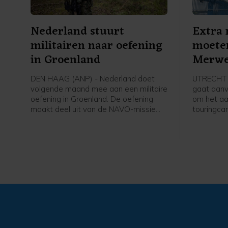
Nederland stuurt
Extra
militairen naar oefening
moete
in Groenland
Merwe
terug
DEN HAAG (ANP) - Nederland doet
UTRECHT (
volgende maand mee aan een militaire
gaat aan
oefening in Groenland. De oefening
om het aa
maakt deel uit van de NAVO-missie
touringca
om het Noordpoolgebied beter te
Merwedebru
verdedigen. Die is opgetuigd om de
worden bo
ruzie tussen de VS en Europa over het
grensover
strategische gebied bij te leggen.
weg en bij
er op die
niet duide