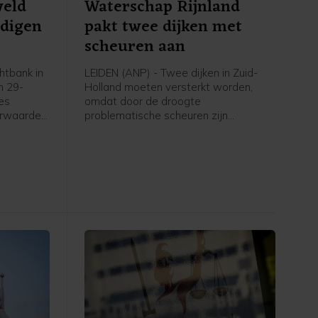
weld
Waterschap Rijnland
ndigen
pakt twee dijken met
scheuren aan
tbank in
LEIDEN (ANP) - Twee dijken in Zuid-
n 29-
Holland moeten versterkt worden,
zes
omdat door de droogte
orwaarden
problematische scheuren zijn
sincident
ontstaan. Het gaat om een kade langs
oktober
De Does bij Hoogmade en om een dijk
uwelijke
bij Reeuwijk.
ffer