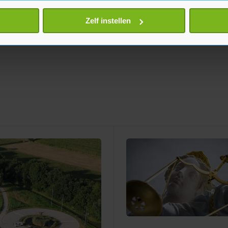
eren door het actief te scannen op specifieke eigenschappen (fing
onlijke gegevens worden verwerkt en stel uw voorkeuren in he
Zelf instellen
jzigen of intrekken in de Cookieverklaring.
te beter en wordt jouw bezoek makkelijker en persoonlijker. O
je gemaakte keuze altijd wijzigen of intrekken.