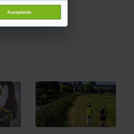
erprinting)
t
detailgedeelte
in. U kunt uw
Accepteren
p onze cookiepagina kun je