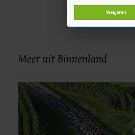
Uw apparaat identific
Lees meer over hoe uw perso
Weigeren
toestemming op elk moment wi
Met cookies werkt onze websi
ons cookiebeleid bekijken en 
Meer uit Binnenland