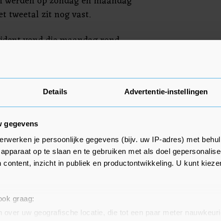
en werden op zondag en maandag
t tweetal zit nog vast.
cident vond die maandag rond
Katarijnehof. Het slachtoffer
is.
Details
Advertentie-instellingen
w gegevens
erwerken je persoonlijke gegevens (bijv. uw IP-adres) met behul
apparaat op te slaan en te gebruiken met als doel gepersonalise
 content, inzicht in publiek en productontwikkeling. U kunt kiez
 ook graag:
 over uw geografische locatie, die tot een paar meter nauwkeuri