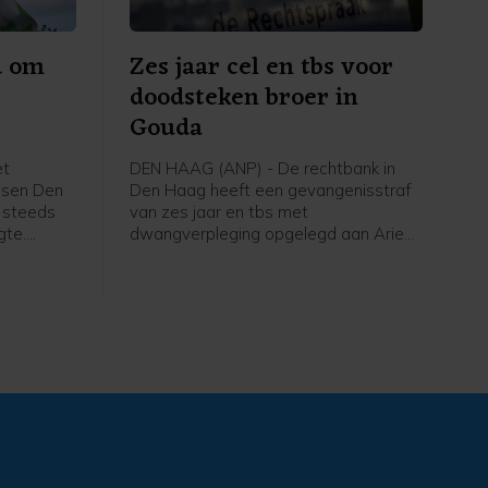
d om
Zes jaar cel en tbs voor
doodsteken broer in
Gouda
et
DEN HAAG (ANP) - De rechtbank in
ssen Den
Den Haag heeft een gevangenisstraf
 steeds
van zes jaar en tbs met
gte.
dwangverpleging opgelegd aan Arie
M. (26) voor het doodsteken van zijn
 deze
oudere broer Peter (29). Dit gebeurde
. Tijdens
in hun ouderlijk huis in Gouda op 26
ren dat er
augustus vorig jaar. "De wijze waarop
de verdachte het slachtoffer om het
leven heeft gebracht, behoort qua
geweld en gruwelijkheid tot een
buitencategorie", aldus de rechtbank in
het vonnis.