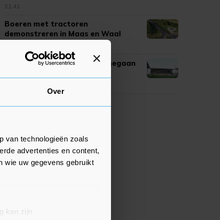
21:41
Boeren met tractoren
demonstreren in Maas en Waal
20:51
Eredivisieseizoen van start gegaan
in stadion Leeuwarden
20:15
Over
p van technologieën zoals
erde advertenties en content,
en wie uw gegevens gebruikt
g kan zijn