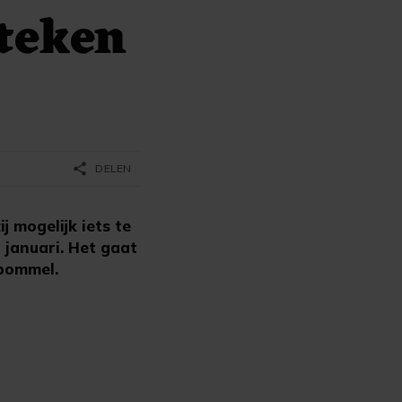
teken
share
DELEN
 mogelijk iets te
 januari. Het gaat
tbommel.