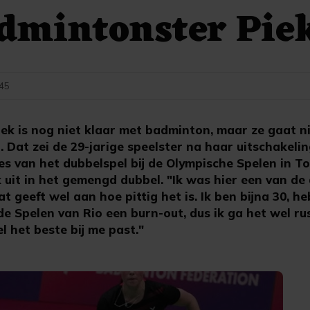
dmintonster Pie
:45
iek is nog niet klaar met badminton, maar ze gaat n
 Dat zei de 29-jarige speelster na haar uitschakeli
es van het dubbelspel bij de Olympische Spelen in T
uit in het gemengd dubbel. "Ik was hier een van de 
t geeft wel aan hoe pittig het is. Ik ben bijna 30, h
e Spelen van Rio een burn-out, dus ik ga het wel r
l het beste bij me past."