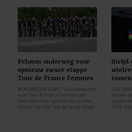
Peloton onderweg voor
Strij
opnieuw zware etappe
wielre
Tour de France Femmes
tussen
India
MONTBRISON (ANP) - De wielrensters
LEEK (ANP
in de Tour de France Femmes zijn
strijden a
vertrokken voor opnieuw een zware
organisat
etappe. De start van de zesde etappe
2032. Dat
was in het bij Lyon gelegen
Lappartie
Montbrison, de finish is na 153
wielerbo
kilometer in Tournon-sur-Rhône.
tijdens ee
Rondhuis 