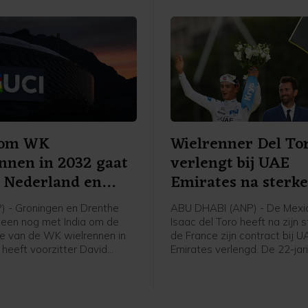
d om WK
Wielrenner Del To
nnen in 2032 gaat
verlengt bij UAE
 Nederland en
Emirates na sterk
) - Groningen en Drenthe
ABU DHABI (ANP) - De Mexi
lleen nog met India om de
Isaac del Toro heeft na zijn 
ie van de WK wielrennen in
de France zijn contract bij 
 heeft voorzitter David
Emirates verlengd. De 22-jar
nt van de internationale
wielrenner ligt daardoor de
nd UCI bekendgemaakt
vijf jaar nog vast bij de ploe
n interview. Eigenaar Thijs
daarin ook onder anderen vij
van wielerorganisatie
Tourwinnaar en regerend