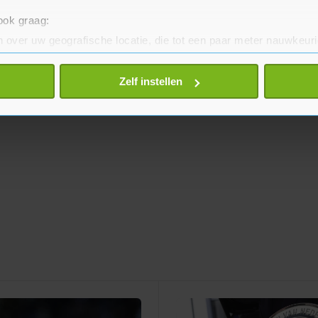
 ook graag:
 over uw geografische locatie, die tot een paar meter nauwkeuri
eren door het actief te scannen op specifieke eigenschappen (fing
onlijke gegevens worden verwerkt en stel uw voorkeuren in he
Zelf instellen
jzigen of intrekken in de Cookieverklaring.
te beter en wordt jouw bezoek makkelijker en persoonlijker. O
je gemaakte keuze altijd wijzigen of intrekken.