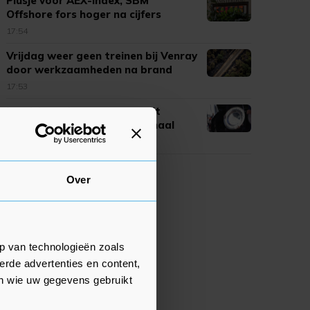
Plusje voor AEX-index, SBM
Offshore fors hoger na cijfers
17:54
Vrijdag weer geen treinen bij Venray
door werkzaamheden na brand
17:53
Landskampioen ontvangt dit
Eredivisieseizoen gouden schaal
17:48
Over
p van technologieën zoals
erde advertenties en content,
en wie uw gegevens gebruikt