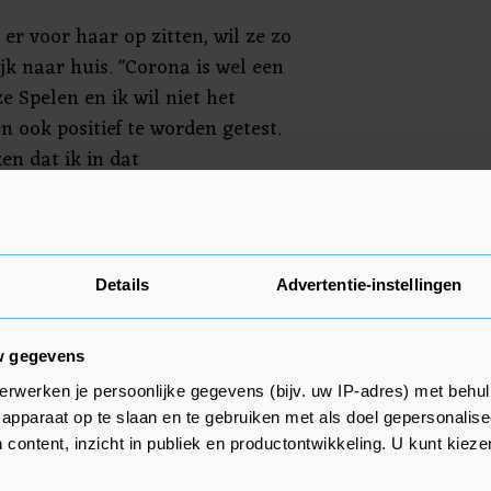
 er voor haar op zitten, wil ze zo
jk naar huis. "Corona is wel een
e Spelen en ik wil niet het
n ook positief te worden getest.
en dat ik in dat
Ik heb veel geappt met
gink, die al dagen in
p van ganser harte dat ze vandaag
kan ze eindelijk naar huis. Dat
Details
Advertentie-instellingen
n."
w gegevens
erwerken je persoonlijke gegevens (bijv. uw IP-adres) met behul
apparaat op te slaan en te gebruiken met als doel gepersonalise
 content, inzicht in publiek en productontwikkeling. U kunt kiez