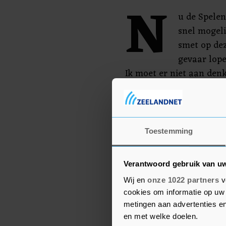
N
u de Spelen
snel mogeli
smet op dez
gevaar lope
Ik moet er niet aan denk
quarantainehotel moet. 
taekwondoka Reshmie Oo
afzondering zit. Ik hoo
negatief test, want dan 
Toestemming
meisje zit er zo doorhee
Verantwoord gebruik van u
Wij en
onze 1022 partners
v
cookies om informatie op uw 
metingen aan advertenties en
en met welke doelen.