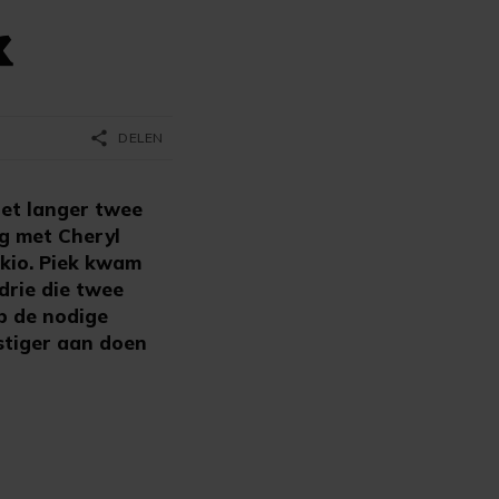
k
share
DELEN
iet langer twee
ng met Cheryl
okio. Piek kwam
drie die twee
eb de nodige
ustiger aan doen