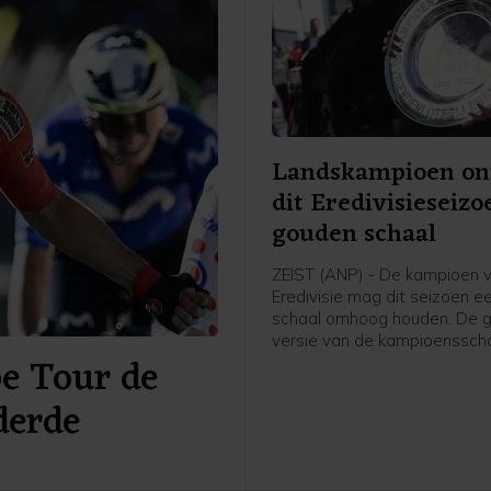
Landskampioen on
dit Eredivisieseizo
gouden schaal
ZEIST (ANP) - De kampioen 
Eredivisie mag dit seizoen 
schaal omhoog houden. De 
versie van de kampioenssch
pe Tour de
ter ere van het 70-jarig bes
het betaald voetbal uitgerei
derde
Eredivisie CV en de KNVB, z
voetbalbond.