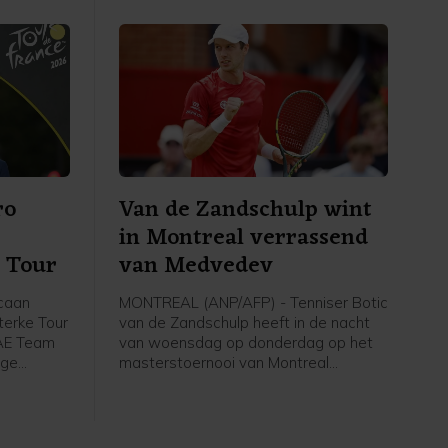
op 14 seconden.
ro
Van de Zandschulp wint
in Montreal verrassend
e Tour
van Medvedev
caan
MONTREAL (ANP/AFP) - Tenniser Botic
sterke Tour
van de Zandschulp heeft in de nacht
UAE Team
van woensdag op donderdag op het
ige
masterstoernooi van Montreal
 komende
verrassend gewonnen van de als
g met
vierde geplaatste Daniil Medvedev.
fvoudig
Van de Zandschulp versloeg de
kampioen van 2021 in twee sets: 6-3