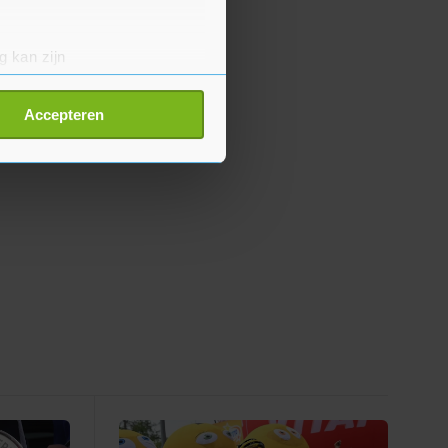
g kan zijn
erprinting)
t
detailgedeelte
in. U kunt uw
Accepteren
p onze cookiepagina kun je