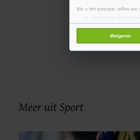
Als u het toestaat, willen we
Informatie verzamelen
Uw apparaat identific
Lees meer over hoe uw perso
Weigeren
toestemming op elk moment wi
Met cookies werkt onze websi
ons cookiebeleid bekijken en 
Meer uit Sport