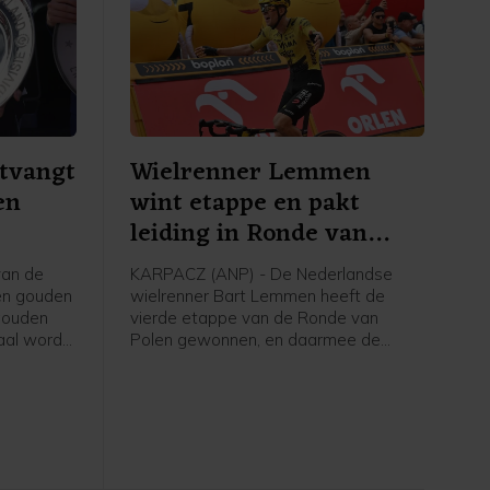
tvangt
Wielrenner Lemmen
en
wint etappe en pakt
leiding in Ronde van
Polen
van de
KARPACZ (ANP) - De Nederlandse
een gouden
wielrenner Bart Lemmen heeft de
gouden
vierde etappe van de Ronde van
aal wordt
Polen gewonnen, en daarmee de
taan van
leiding in het algemeen klassement
kt door
overgenomen. Het is de eerste
o meldt de
profzege voor de 30-jarige renner van
Visma - Lease a Bike. Hij klopte de
Italiaan Christian Scaroni in Karpacz.
Axel Laurance uit Frankrijk werd derde