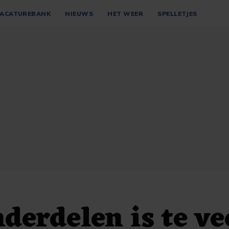
ACATUREBANK
NIEUWS
HET WEER
SPELLETJES
derdelen is te ve