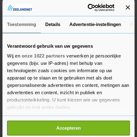
tot en met afgelopen zondag. Het RIVM regelt
het vaccinatieprogramma.
Toestemming
Details
Advertentie-instellingen
Ov
Verantwoord gebruik van uw gegevens
Wij en
onze 1022 partners
verwerken je persoonlijke
gegevens (bijv. uw IP-adres) met behulp van
technologieën zoals cookies om informatie op uw
apparaat op te slaan en te gebruiken met als doel
gepersonaliseerde advertenties en content, metingen aan
advertenties en content, inzicht in publiek en
productontwikkeling. U kunt kiezen wie uw gegevens
gebruikt en met welke doelen.
Als u het toestaat, willen we ook graag:
Accepteren
Informatie verzamelen over uw geografische