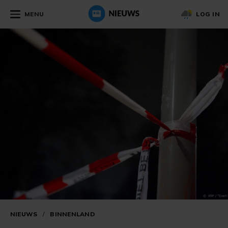
MENU
LOG IN
NIEUWS
/
BINNENLAND