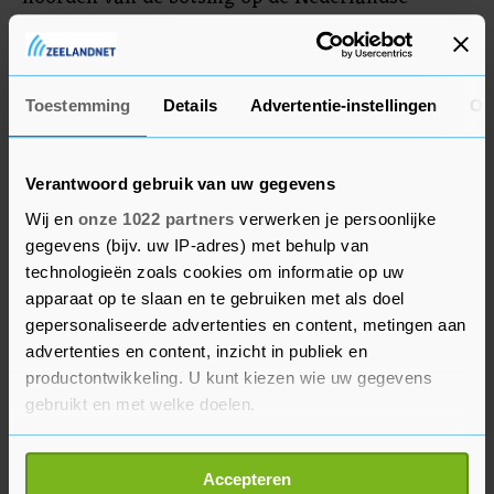
snelweg, ongeveer 20 kilometer verderop. De
politie gaat ervan uit dat de drie mannen uit de
gecrashte auto de daders van de kraak zijn.
Toestemming
Details
Advertentie-instellingen
Ov
Verantwoord gebruik van uw gegevens
Wij en
onze 1022 partners
verwerken je persoonlijke
gegevens (bijv. uw IP-adres) met behulp van
technologieën zoals cookies om informatie op uw
apparaat op te slaan en te gebruiken met als doel
gepersonaliseerde advertenties en content, metingen aan
advertenties en content, inzicht in publiek en
productontwikkeling. U kunt kiezen wie uw gegevens
gebruikt en met welke doelen.
Als u het toestaat, willen we ook graag:
Accepteren
Informatie verzamelen over uw geografische