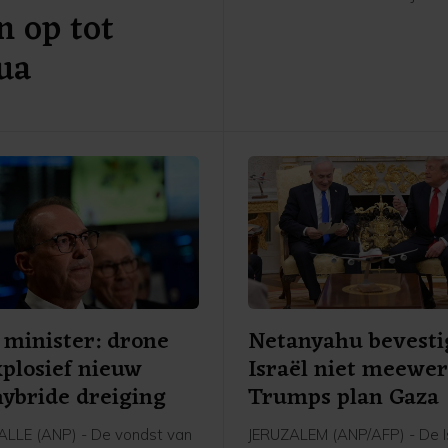
n op tot
beëdigingsceremonie van d
president Abelardo de la Espr
ua
plechtigheid staat gepland 
vrijdag in Cali, een stad in he
zuidwesten die onlangs wer
getroffen door guerrilla-aans
 minister: drone
Netanyahu bevesti
plosief nieuw
Israël niet meewer
hybride dreiging
Trumps plan Gaza
ALLE (ANP) - De vondst van
JERUZALEM (ANP/AFP) - De I