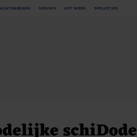
ACATUREBANK
NIEUWS
HET WEER
SPELLETJES
delijke schiDode