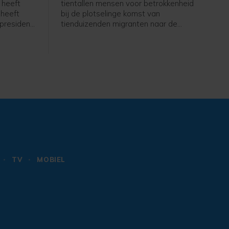
 heeft
tientallen mensen voor betrokkenheid
 heeft
bij de plotselinge komst van
president
tienduizenden migranten naar de
apening
Spaanse exclaves Ceuta en Melilla.
g Hamas.
Dat melden Spaanse media. Met
zich uit
name bij Ceuta staken veel mensen
rugtrekken
onverwachts de grens over. Daarbij
 heeft
vonden tientallen migranten de dood,
elopen
velen verdronken op zee omdat ze om
rt zit in
de grenshekken probeerden te
 gaat
zwemmen. Het overgrote deel van de
migranten is inmiddels teruggekeerd
naar Marokko.
TV
MOBIEL