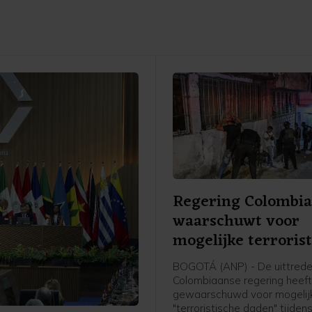
Regering Colombi
waarschuwt voor
mogelijke terroris
daden
BOGOTÁ (ANP) - De uittred
Colombiaanse regering heef
gewaarschuwd voor mogelij
"terroristische daden" tijden