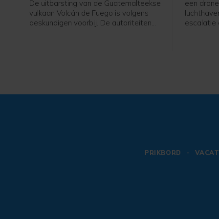
De uitbarsting van de Guatemalteekse
een drone
vulkaan Volcán de Fuego is volgens
luchthave
deskundigen voorbij. De autoriteiten
escalatie
hadden groot alarm afgekondigd en
belang zi
ongeveer duizend mensen uit dorpen
dreigingsn
geëvacueerd.
minister 
Alexander
woensdag 
naar de lu
overleg me
PRIKBORD
VACAT