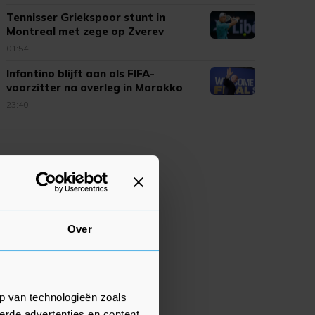
Tennisser Griekspoor stunt in
Montreal met zege op Zverev
01:54
Infantino blijft aan als FIFA-
voorzitter na overleg in Marokko
23:40
Over
p van technologieën zoals
erde advertenties en content,