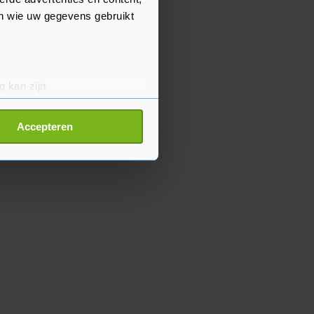
en wie uw gegevens gebruikt
g kan zijn
erprinting)
t
detailgedeelte
in. U kunt uw
Accepteren
p onze cookiepagina kun je