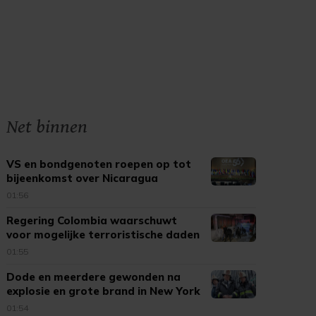
Net binnen
VS en bondgenoten roepen op tot
bijeenkomst over Nicaragua
01:56
Regering Colombia waarschuwt
voor mogelijke terroristische daden
01:55
Dode en meerdere gewonden na
explosie en grote brand in New York
01:54