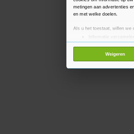
metingen aan advertenties en
en met welke doelen.
Als u het toestaat, willen we
Informatie verzamelen
Uw apparaat identific
Lees meer over hoe uw perso
Weigeren
toestemming op elk moment wi
Met cookies werkt onze websi
ons cookiebeleid bekijken en 