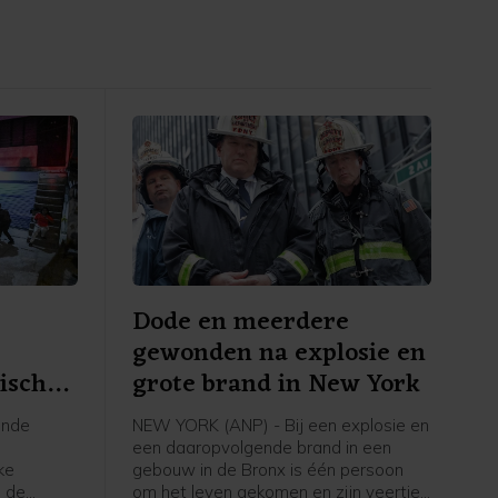
a
Dode en meerdere
gewonden na explosie en
tische
grote brand in New York
ende
NEW YORK (ANP) - Bij een explosie en
t
een daaropvolgende brand in een
ke
gebouw in de Bronx is één persoon
s de
om het leven gekomen en zijn veertien