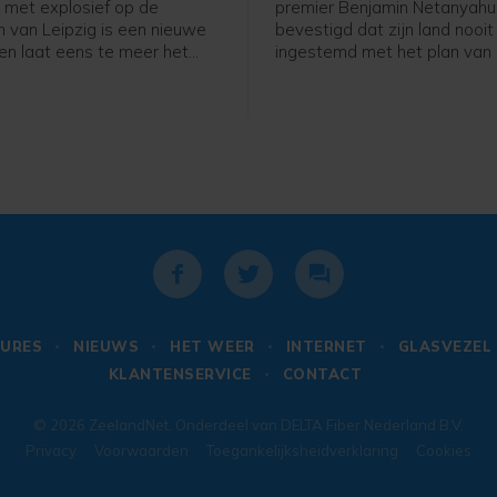
 met explosief op de
premier Benjamin Netanyahu
n van Leipzig is een nieuwe
bevestigd dat zijn land nooit
 en laat eens te meer het
ingestemd met het plan van 
en van het verhoogde
Donald Trump voor de ontw
iveau in Duitsland. Dat zegt
van de Palestijnse bewegin
van Binnenlandse Zaken
Volgens het plan moet Israël 
 Dobrindt, die eerder op
de Palestijnse kuststrook te
zijn vakantie onderbrak om
zodra Hamas zich in overleg
chthaven af te reizen voor
ontwapend. Trump heeft afg
t de autoriteiten.
week trots gemeld dat er vaa
de uitvoering en dat Hamas
ontwapenen.
URES
NIEUWS
HET WEER
INTERNET
GLASVEZEL
KLANTENSERVICE
CONTACT
© 2026
ZeelandNet
. Onderdeel van
DELTA Fiber Nederland B.V.
Privacy
Voorwaarden
Toegankelijksheidverklaring
Cookies