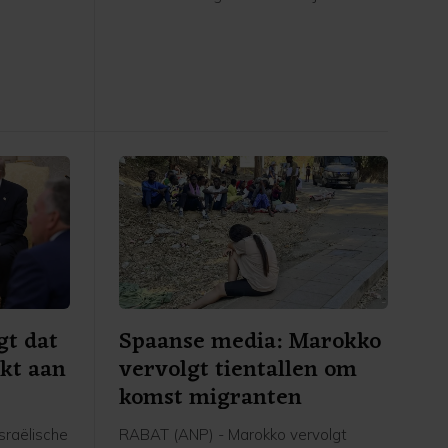
e nieuwe
anderen gewond geraakt, zo laten
iella. De
functionarissen van de New Yorkse
voor
brandweer (FDNY) aan CBS News
t
weten.
d
lagen.
gt dat
Spaanse media: Marokko
kt aan
vervolgt tientallen om
komst migranten
sraëlische
RABAT (ANP) - Marokko vervolgt