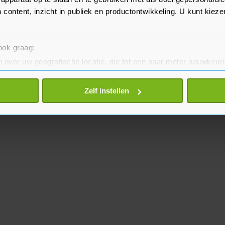
 content, inzicht in publiek en productontwikkeling. U kunt kiez
 ook graag:
 over uw geografische locatie, die tot een paar meter nauwkeuri
eren door het actief te scannen op specifieke eigenschappen (fing
onlijke gegevens worden verwerkt en stel uw voorkeuren in he
Zelf instellen
jzigen of intrekken in de Cookieverklaring.
te beter en wordt jouw bezoek makkelijker en persoonlijker. O
je gemaakte keuze altijd wijzigen of intrekken.