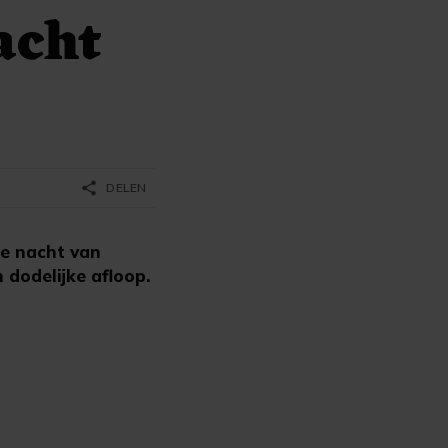
acht
share
DELEN
de nacht van
dodelijke afloop.