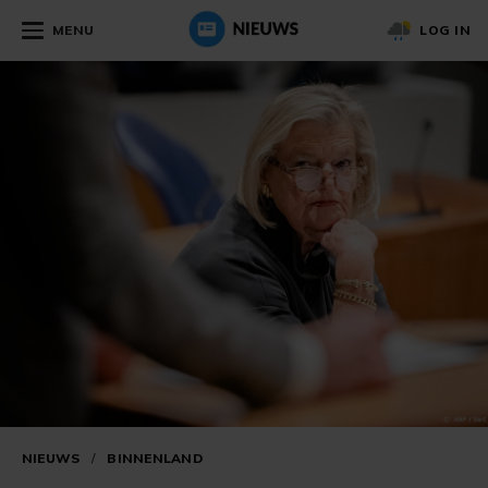
MENU
LOG IN
NIEUWS
/
BINNENLAND