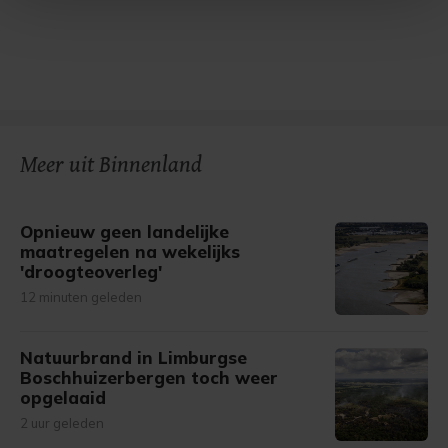
Met cookies werkt onze website beter en wordt jouw
bezoek makkelijker en persoonlijker. Op
onze cookiepagina kun je ons cookiebeleid bekijken en je
gemaakte keuze altijd wijzigen of intrekken.
Meer uit Binnenland
Opnieuw geen landelijke
maatregelen na wekelijks
'droogteoverleg'
12 minuten geleden
Natuurbrand in Limburgse
Boschhuizerbergen toch weer
opgelaaid
2 uur geleden