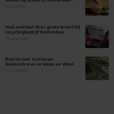
Met cookies werkt onze website beter en wordt jouw
9 uur geleden
bezoek makkelijker en persoonlijker. Op
onze cookiepagina kun je ons cookiebeleid bekijken en je
gemaakte keuze altijd wijzigen of intrekken.
Veel overlast door grote brand bij
recyclingbedrijf Rotterdam
11 uur geleden
Boeren met tractoren
demonstreren in Maas en Waal
13 uur geleden