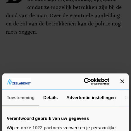
omdat ze mogelijk betrokken zijn bij de
dood van de man. Over de eventuele aanleiding
en de rol van de betrokkenen kan de politie nog
niets zeggen.
Toestemming
Details
Advertentie-instellingen
Ov
Verantwoord gebruik van uw gegevens
Wij en
onze 1022 partners
verwerken je persoonlijke