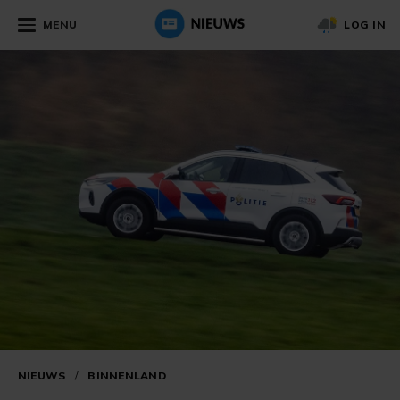
MENU
LOG IN
NIEUWS
/
BINNENLAND