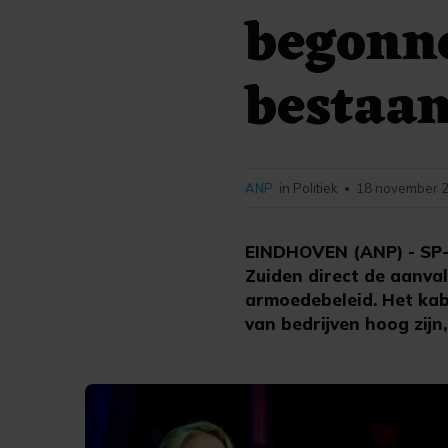
begonne
bestaa
ANP
in Politiek
18 november 2
•
EINDHOVEN (ANP) - SP-l
Zuiden direct de aanva
armoedebeleid. Het kabi
van bedrijven hoog zijn,