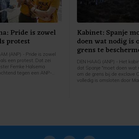
a: Pride is zowel
Kabinet: Spanje m
ls protest
doen wat nodig is
grens te bescherm
M (ANP) - Pride is zowel
als een protest. Dat zei
DEN HAAG (ANP) - Het kabin
ster Femke Halsema
dat Spanje "moet doen wat n
ochtend tegen een ANP-
om de grens bij de exclave C
ver voorafgaand aan de
volledig is omsloten door Ma
ade.
beschermen. Dat schrijft
buitenlandminister Tom Ber
X. Binnen 24 uur drongen bij
migranten Ceuta binnen, bij
zwemmend via de zee of do
hekken te klimmen.