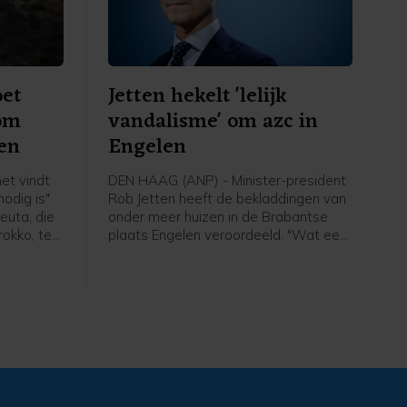
oet
Jetten hekelt 'lelijk
 om
vandalisme' om azc in
en
Engelen
et vindt
DEN HAAG (ANP) - Minister-president
odig is"
Rob Jetten heeft de bekladdingen van
euta, die
onder meer huizen in de Brabantse
rokko, te
plaats Engelen veroordeeld. "Wat een
lelijk vandalisme", aldus de premier in
endsen op
een bericht op X. In Engelen werden
na 50.000
eerder deze week woningen en auto's
voorbeeld
beklad met leuzen tegen de komst
or over
van een asielzoekerscentrum in het
dorp, dat bij de gemeente Den Bosch
hoort.