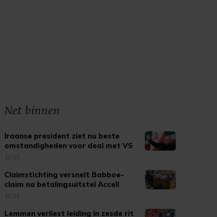
Net binnen
Iraanse president ziet nu beste
omstandigheden voor deal met VS
17:30
Claimstichting versnelt Babboe-
claim na betalingsuitstel Accell
17:23
Lemmen verliest leiding in zesde rit