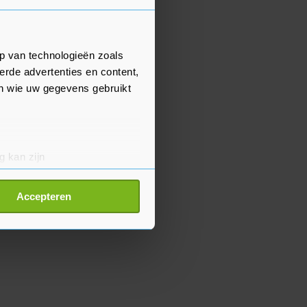
p van technologieën zoals
erde advertenties en content,
en wie uw gegevens gebruikt
g kan zijn
erprinting)
t
detailgedeelte
in. U kunt uw
Accepteren
p onze cookiepagina kun je