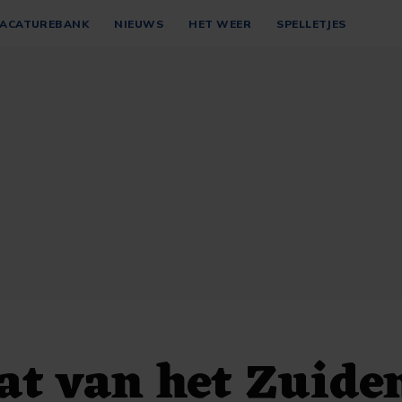
ACATUREBANK
NIEUWS
HET WEER
SPELLETJES
at van het Zuide