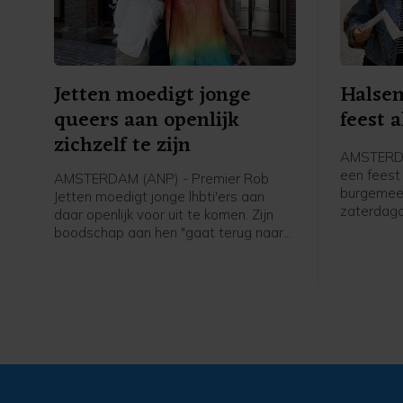
Jetten moedigt jonge
Halsem
queers aan openlijk
feest a
zichzelf te zijn
AMSTERDA
een feest 
AMSTERDAM (ANP) - Premier Rob
burgemee
Jetten moedigt jonge lhbti'ers aan
zaterdag
daar openlijk voor uit te komen. Zijn
verslagge
boodschap aan hen "gaat terug naar
Canal Par
mijn eigen ervaring toen ik 15, 16 was
en dacht: o mijn hemel, ga ik ooit
openlijk mezelf durven zijn. Het ís
spannend, maar het wordt eigenlijk
alleen maar beter zodra je die stap
hebt durven zetten. En dat geldt
eigenlijk ook nog steeds anno 2026 in
Nederland", zei hij tegen een ANP-
verslaggever.