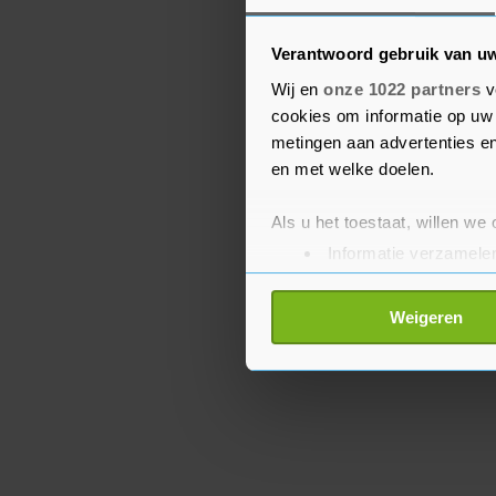
minimumloon te verhog
Verantwoord gebruik van u
Bestaanszekerheid is bij
Wij en
onze 1022 partners
v
GroenLinks-PvdA en Nie
cookies om informatie op uw 
op de agenda hebben sta
metingen aan advertenties en
Timmermans en Pieter Om
en met welke doelen.
dit debat.
Als u het toestaat, willen we
Informatie verzamelen
Uw apparaat identific
Lees meer over hoe uw perso
Weigeren
toestemming op elk moment wi
Met cookies werkt onze websi
ons cookiebeleid bekijken en 