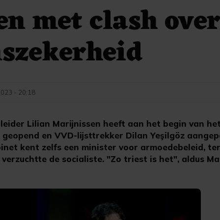
n met clash ove
nszekerheid
023 - 20:18
eider Lilian Marijnissen heeft aan het begin van he
l geopend en VVD-lijsttrekker Dilan Yeşilgöz aangep
net kent zelfs een minister voor armoedebeleid, ter
 verzuchtte de socialiste. "Zo triest is het", aldus Ma