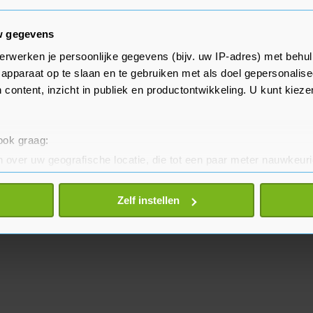
en.
w gegevens
 uitstek het thema dat
erwerken je persoonlijke gegevens (bijv. uw IP-adres) met behul
uw Sociaal Contract (NSC) hoog
apparaat op te slaan en te gebruiken met als doel gepersonalise
an. Maar partijleiders Frans
 content, inzicht in publiek en productontwikkeling. U kunt kiez
tzigt zijn opnieuw afwezig bij
 ook graag:
 over uw geografische locatie, die tot een paar meter nauwkeuri
eren door het actief te scannen op specifieke eigenschappen (fing
onlijke gegevens worden verwerkt en stel uw voorkeuren in he
Zelf instellen
jzigen of intrekken in de Cookieverklaring.
te beter en wordt jouw bezoek makkelijker en persoonlijker. O
je gemaakte keuze altijd wijzigen of intrekken.