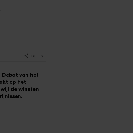
r
share
DELEN
t Debat van het
akt op het
wijl de winsten
rijnissen.