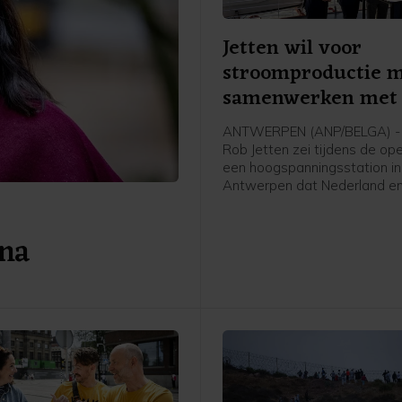
Jetten wil voor
stroomproductie 
samenwerken met 
ANTWERPEN (ANP/BELGA) - 
Rob Jetten zei tijdens de op
een hoogspanningsstation in
Antwerpen dat Nederland en
meer moeten samenwerken 
stroomproductie. Het gaat 
 na
Jetten onder meer over wate
kern- en windenergie.