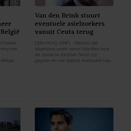
Van den Brink stuurt
meer
eventuele asielzoekers
België
vanuit Ceuta terug
Premier
DEN HAAG (ANP) - Mensen die
ening van
afgelopen week vanuit Marokko naar
de Spaanse exclave Ceuta zijn
 België
gegaan en van daaruit eventueel naar
voor
Nederland komen om asiel aan te
volgens
vragen, worden teruggestuurd naar
rstof,
Spanje, schrijft asielminister Bart van
den Brink in een brief aan de Tweede
Kamer. Volgens de CDA-minister is er
voor zover bekend niemand vanuit
Ceuta doorgereisd naar Spanje of een
ander land.