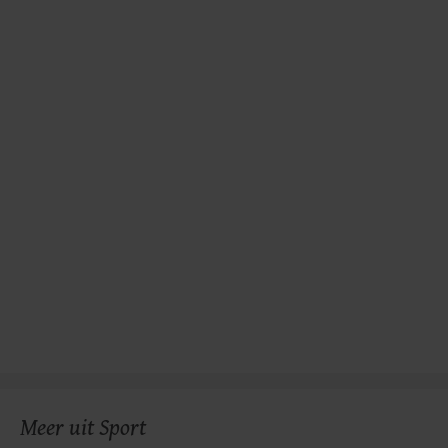
gemaakte keuze altijd wijzigen of intrekken.
Meer uit Sport