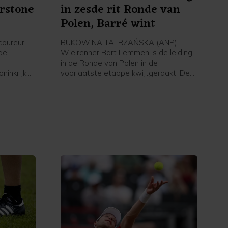
erstone
in zesde rit Ronde van
Polen, Barré wint
coureur
BUKOWINA TATRZAŃSKA (ANP) -
 de
Wielrenner Bart Lemmen is de leiding
in de Ronde van Polen in de
ninkrijk
voorlaatste etappe kwijtgeraakt. De
r in de
Nederlander van Visma - Lease a Bike
 de
zag zijn Franse ploeggenoot Louis
taliaan
Barré in de zesde etappe over 126
.
kilometer naar zijn eerste profzege
rijden. De Italiaan Christian Scaroni
(Astana) finishte als tweede en is de
nieuwe leider in het klassement. Marco
Brenner (Tudor) uit Duitsland werd
derde.