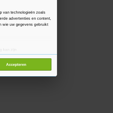
p van technologieën zoals
erde advertenties en content,
en wie uw gegevens gebruikt
g kan zijn
erprinting)
t
detailgedeelte
in. U kunt uw
Accepteren
p onze cookiepagina kun je