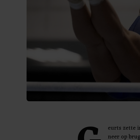
eurts zette 
neer op brug