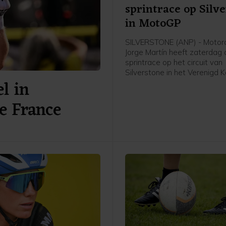
sprintrace op Silv
in MotoGP
SILVERSTONE (ANP) - Motor
Jorge Martín heeft zaterdag
sprintrace op het circuit van
Silverstone in het Verenigd Ko
l in
gewonnen. De Spaanse leide
MotoGP bleef op zijn Aprilia
e France
Japanner Ai Ogura voor. De I
Marco Bezzecchi werd derde