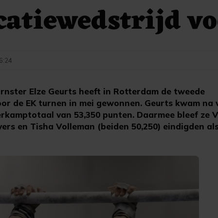
catiewedstrijd v
16:24
nster Elze Geurts heeft in Rotterdam de tweede
voor de EK turnen in mei gewonnen. Geurts kwam na v
rkamptotaal van 53,350 punten. Daarmee bleef ze V
vers en Tisha Volleman (beiden 50,250) eindigden al