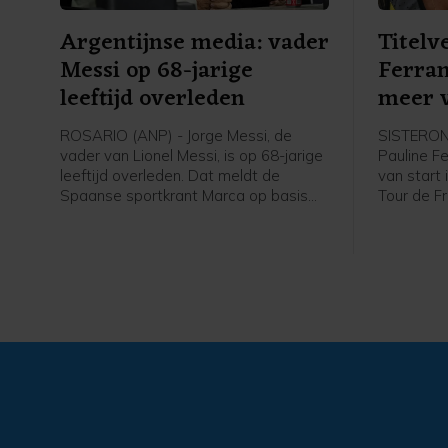
Argentijnse media: vader
Titelv
Messi op 68-jarige
Ferran
leeftijd overleden
meer v
ROSARIO (ANP) - Jorge Messi, de
SISTERON 
vader van Lionel Messi, is op 68-jarige
Pauline F
leeftijd overleden. Dat meldt de
van start
Spaanse sportkrant Marca op basis
Tour de F
van Argentijnse media. Hij stierf
kopvrouw 
volgens de berichten vrijdagavond
niet helem
rond 22.00 uur (lokale tijd) in een
met de me
ziekenhuis in het Argentijnse Rosario.
meer op t
De familie Messi maakte tijdens het
WK van deze zomer bekend dat Jorge
kampte met een onbekende ziekte.