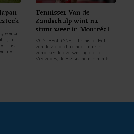
 Japan
Tennisser Van de
esteek
Zandschulp wint na
stunt weer in Montréal
gbyer uit
 hij in
MONTRÉAL (ANP) - Tennisser Botic
men met
van de Zandschulp heeft na zijn
en met
verrassende overwinning op Daniil
et gaat om
Medvedev, de Russische nummer 6
, zo
van de wereld, opnieuw gewonnen op
it
het masterstoernooi van Montréal. In
 tweede
de derde ronde was de Nederlander
na drie sets te sterk voor Hubert
Hurkacz uit Polen: 3-6 7-6 (4) 7-5.