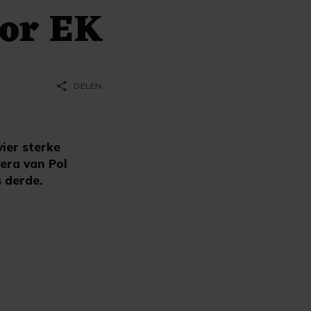
oor EK
share
DELEN
ier sterke
era van Pol
s derde.