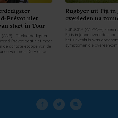
erdedigster
Rugbyer uit Fiji in
d-Prévot niet
overleden na zonn
an start in Tour
FUKUOKA (ANP/AFP) - Een ru
Fiji is in Japan overleden nadat
(ANP) - Titelverdedigster
het ziekenhuis was opgeno
errand-Prévot gaat niet meer
symptomen die overeenkom
 in de achtste etappe van de
een ernstige zonnesteek. H
rance Femmes. De Franse
de 26-jarige Saimoni Vunilagi
van Visma-Lease a Bike is
maakte zijn club Kyushu KV u
aal fit en heeft in overleg
Fukuoka, dat uitkomt op het
dische staf besloten niet
niveau, bekend.
e stappen, meldt de ploeg.