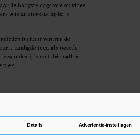
aar de hoogste dagscore op vloer
vers was de sterkste op balk
eleden bij haar rentree de
Geurts eindigde toen als tweede,
 kwam destijds met drie vallen
 plek.
bs maakt maandag zijn
ekend. De Europese titelstrijd
ts van 2 tot en met 5 mei in het
Details
Advertentie-instellingen