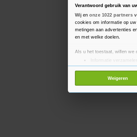
Onder anderen Sanne We
Verantwoord gebruik van u
Thorsdottir en Sanna V
Wij en
onze 1022 partners
v
over te slaan. Zij richte
cookies om informatie op uw 
kwalificaties. Nederland
metingen aan advertenties en
jaar met een team voor 
en met welke doelen.
Als u het toestaat, willen we
Informatie verzamelen
Uw apparaat identific
Lees meer over hoe uw perso
Weigeren
toestemming op elk moment wi
Met cookies werkt onze websi
ons cookiebeleid bekijken en 