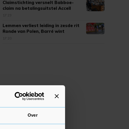
Claimstichting versnelt Babboe-
claim na betalingsuitstel Accell
17:23
Lemmen verliest leiding in zesde rit
Ronde van Polen, Barré wint
17:20
Over