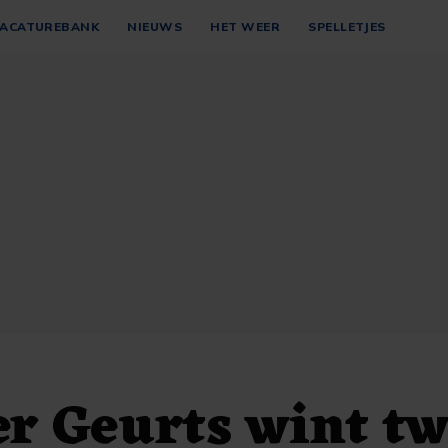
ACATUREBANK
NIEUWS
HET WEER
SPELLETJES
r Geurts wint t