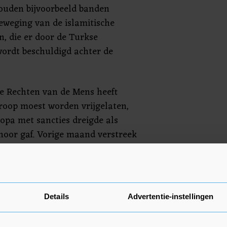
ouden bijvoorbeeld banden
eweging van de islamitische
n, die er door de Turkse
ordt beschuldigd achter de
e Rechten van de Mens heeft
troop moest worden vrijgelaten,
pa met sancties dreigde als
hoor gaf. Vorige maand verstreek
ad hieraan verbond al. Nu heeft
at Kavala tot zeker 21 maart niet
gende zitting in zijn zaak
Details
Advertentie-instellingen
e Raad van Europa verplicht om