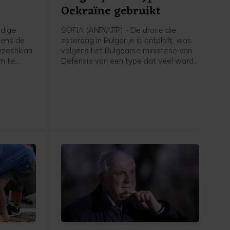
Oekraïne gebruikt
idige
SOFIA (ANP/AFP) - De drone die
gens de
zaterdag in Bulgarije is ontploft, was
ezeshkian
volgens het Bulgaarse ministerie van
m te
Defensie van een type dat veel wordt
t met de
gebruikt door Oekraïne. "Op dit
n land
moment zijn er geen aanwijzingen dat
id is" en
het om een opzettelijk incident gaat",
 tot dusver
aldus het ministerie.