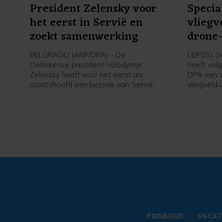
President Zelensky voor
Specia
het eerst in Servië en
vliegv
zoekt samenwerking
drone-
BELGRADO (ANP/DPA) - De
LEIPZIG (
Oekraïense president Volodymyr
heeft vol
Zelensky heeft voor het eerst als
DPA een s
staatshoofd een bezoek aan Servië
vliegveld 
gebracht. Hij heeft zijn Servische
geplaatst
ambtgenoot Aleksandar Vučić
mediaberi
gesproken over meer samenwerking,
systeem d
onder meer op het gebied van
afstand k
landbouw en voorziening van
levensmiddelen. Zelensky dankte zijn
gastheer voor de humanitaire hulp uit
Servië.
PRIKBORD
VACAT