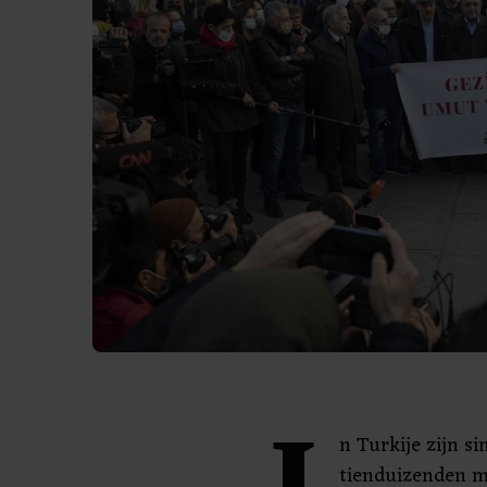
n Turkije zijn s
tienduizenden m