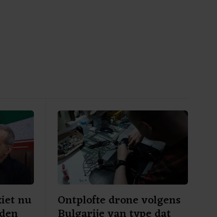
ziet nu
Ontplofte drone volgens
eden
Bulgarije van type dat