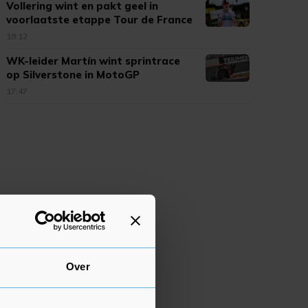
Vollering wint en pakt geel in
voorlaatste etappe Tour de France
18:12
WK-leider Martín wint sprintrace
op Silverstone in MotoGP
17:47
Over