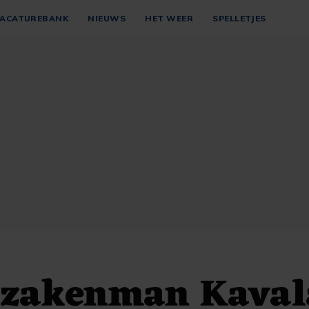
ACATUREBANK
NIEUWS
HET WEER
SPELLETJES
 zakenman Kaval