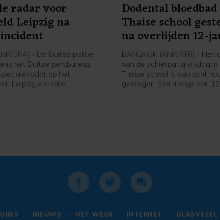
le radar voor
Dodental bloedbad
eld Leipzig na
Thaise school gest
incident
na overlijden 12-ja
ANP/DPA) - De Duitse politie
BANGKOK (ANP/RTR) - Het d
gens het Duitse persbureau
van de schietpartij vrijdag in
peciale radar op het
Thaise school is van acht na
van Leipzig en Halle
gestegen. Een meisje van 12
. Het gaat volgens
zaterdag als gevolg van de
chten om een EchoShield-
schietpartij overleden, volg
at drones van grotere
politie.
an zien aankomen.
URES
NIEUWS
HET WEER
INTERNET
GLASVEZEL