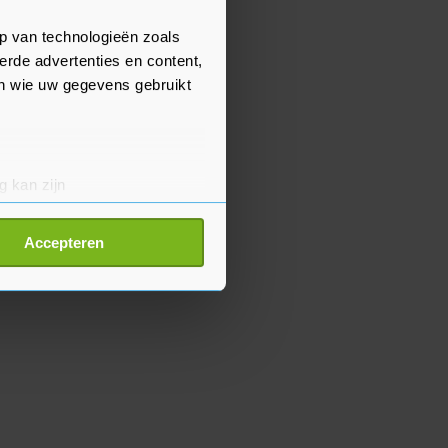
p van technologieën zoals
erde advertenties en content,
en wie uw gegevens gebruikt
g kan zijn
erprinting)
t
detailgedeelte
in. U kunt uw
Accepteren
p onze cookiepagina kun je