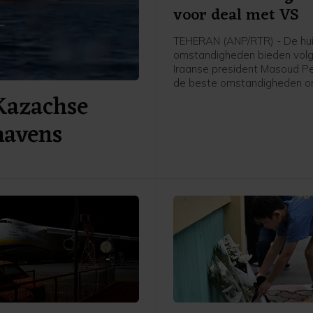
voor deal met VS
TEHERAN (ANP/RTR) - De hu
omstandigheden bieden vol
Iraanse president Masoud P
de beste omstandigheden o
Kazachse
komen tot een overeenkoms
VS. Hij meent dat er nu in zij
havens
"samenhang, kracht en eenhe
dat Iran in de huidige oorlog
"zegevierend en machtig is".