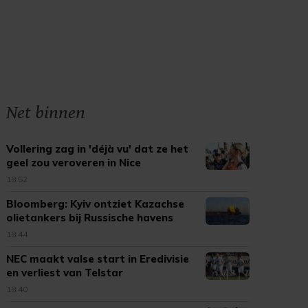
Net binnen
Vollering zag in 'déjà vu' dat ze het
geel zou veroveren in Nice
18:52
Bloomberg: Kyiv ontziet Kazachse
olietankers bij Russische havens
18:44
NEC maakt valse start in Eredivisie
en verliest van Telstar
18:40