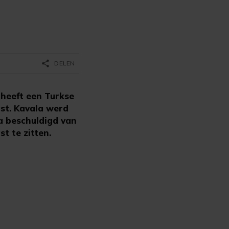
share
DELEN
 heeft een Turkse
ast. Kavala werd
a beschuldigd van
t te zitten.