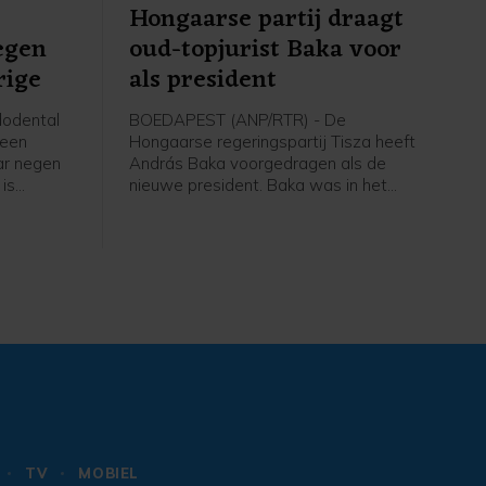
Hongaarse partij draagt
egen
oud-topjurist Baka voor
rige
als president
odental
BOEDAPEST (ANP/RTR) - De
 een
Hongaarse regeringspartij Tisza heeft
ar negen
András Baka voorgedragen als de
 is
nieuwe president. Baka was in het
verleden parlementariër, maar is
ens de
vooral een bekende jurist. Hij gaf
onder meer leiding aan het Hongaarse
hooggerechtshof. Naar verwachting
stemt het parlement dinsdag in met
zijn benoeming.
TV
MOBIEL