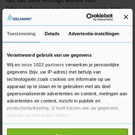
dan niet meer vervolgd worden voor
lidmaatschap van een terreurorganisatie, zegt
hij. Eerder deze maand stuurde Turkije twee
vrouwelijke Syriëgangers en twee kinderen terug
naar Nederland. De vrouwen zitten vast.
Toestemming
Details
Advertentie-instellingen
Ov
Verantwoord gebruik van uw gegevens
Wij en
onze 1022 partners
verwerken je persoonlijke
gegevens (bijv. uw IP-adres) met behulp van
technologieën zoals cookies om informatie op uw
apparaat op te slaan en te gebruiken met als doel
gepersonaliseerde advertenties en content, metingen aan
advertenties en content, inzicht in publiek en
productontwikkeling. U kunt kiezen wie uw gegevens
gebruikt en met welke doelen.
Als u het toestaat, willen we ook graag: