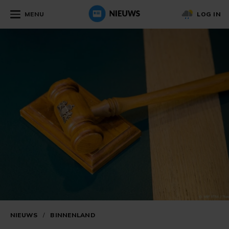
MENU
LOG IN
NIEUWS
/
BINNENLAND