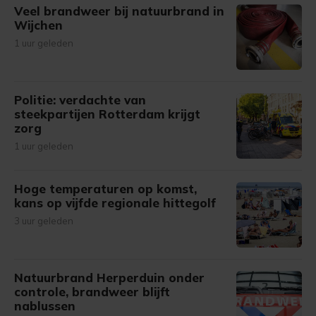
Veel brandweer bij natuurbrand in
Wijchen
1 uur geleden
Politie: verdachte van
steekpartijen Rotterdam krijgt
zorg
1 uur geleden
Hoge temperaturen op komst,
kans op vijfde regionale hittegolf
3 uur geleden
Natuurbrand Herperduin onder
controle, brandweer blijft
nablussen