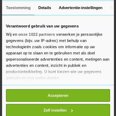
Baran.
Toestemming
Details
Advertentie-instellingen
Ov
De voorzitter zegt de kwestie in Giethoorn aan te
kaarten bij de Nationaal Coördinator
Verantwoord gebruik van uw gegevens
Discriminatie en Racisme en hij roept de
Wij en
onze 1022 partners
verwerken je persoonlijke
"kersverse" minister van Justitie en Veiligheid
gegevens (bijv. uw IP-adres) met behulp van
Dilan Yeşilgöz op "hier ook wat aan te doen". Hij
technologieën zoals cookies om informatie op uw
vindt dat iedereen die op een "stoel zit met
apparaat op te slaan en te gebruiken met als doel
verantwoordelijkheid" in de kwestie Giethoorn,
gepersonaliseerde advertenties en content, metingen aan
nog eens goed moet kijken of hij of zij daar goed
advertenties en content, inzicht in publiek en
productontwikkeling. U kunt kiezen wie uw gegevens
zit. Het meest teleurgesteld is hij in de
gebruikt en met welke doelen.
burgemeester van Steenwijkerland, Rob Bats. "De
oplossing is dat dit gezin moet verhuizen,
Als u het toestaat, willen we ook graag:
belachelijk. Waar was die burgervader? Die zou
Accepteren
Informatie verzamelen over uw geografische
een voorbeeld moeten zijn voor ons allemaal."
locatie, die tot een paar meter nauwkeurig kan zijn
Uw apparaat identificeren door het actief te
Zelf instellen