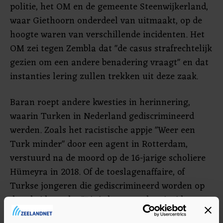
politie, het OM en de gemeente Steenwijkerland,
waar Giethoorn onderdeel van uitmaakt, op de
hoogte waren van verschillende incidenten. Het
OM zei tegen Zembla dat "de casus strafrechtelijk
gezien om een andere benadering vraagt" en dat
instanties lering zullen trekken uit deze zaak.
Baran roept andere kwesties in herinnering,
waarin Turken in Nederland gediscrimineerd
werden. Zoals het racistische appje "Weer een
Turk minder" door een agent in Rotterdam,
verstuurd na de moord op de 16-jarige scholiere
Hümeyra in 2018. Of de toeslagenaffaire, of
Turkse jongeren die gediscrimineerd worden op
de arbeidsmarkt. "Dit is het zoveelste incident, we
kunnen dit niet accepteren met z'n allen", aldus