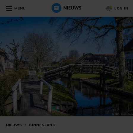
MENU
LOG IN
NIEUWS
/
BINNENLAND