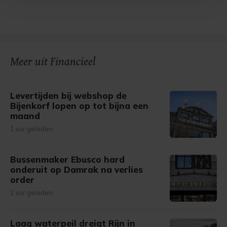
Met cookies werkt onze website beter en wordt jouw
bezoek makkelijker en persoonlijker. Op
onze cookiepagina kun je ons cookiebeleid bekijken en je
gemaakte keuze altijd wijzigen of intrekken.
Meer uit Financieel
Levertijden bij webshop de
Bijenkorf lopen op tot bijna een
maand
1 uur geleden
Bussenmaker Ebusco hard
onderuit op Damrak na verlies
order
2 uur geleden
Laag waterpeil dreigt Rijn in