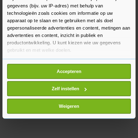
gegevens (bijv. uw IP-adres) met behulp van
De inflatie in Turkije is ondanks de eerdere
technologieën zoals cookies om informatie op uw
renteverhogingen nog altijd zeer hoog. In
apparaat op te slaan en te gebruiken met als doel
februari stegen de consumentenprijzen met 67
gepersonaliseerde advertenties en content, metingen aan
advertenties en content, inzicht in publiek en
procent ten opzichte van een jaar eerder.
productontwikkeling. U kunt kiezen wie uw gegevens
gebruikt en met welke doelen.
Als u het toestaat, willen we ook graag:
Accepteren
Informatie verzamelen over uw geografische
locatie, die tot een paar meter nauwkeurig kan zijn
Uw apparaat identificeren door het actief te
Zelf instellen
scannen op specifieke eigenschappen (fingerprinting)
Lees meer over hoe uw persoonlijke gegevens worden
Weigeren
verwerkt en stel uw voorkeuren in het
detailgedeelte
in.
U kunt uw toestemming op elk moment wijzigen of
intrekken in de Cookieverklaring.