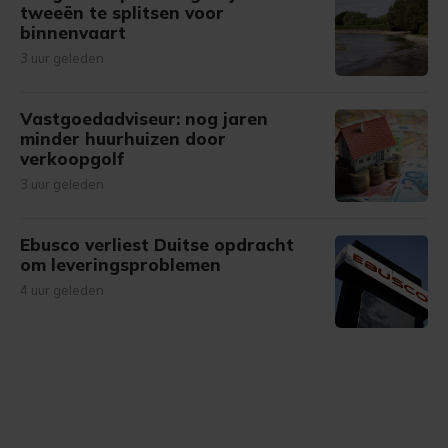
tweeën te splitsen voor
binnenvaart
3 uur geleden
Vastgoedadviseur: nog jaren
minder huurhuizen door
verkoopgolf
3 uur geleden
Ebusco verliest Duitse opdracht
om leveringsproblemen
4 uur geleden