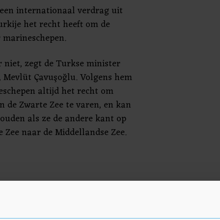
 een internationaal verdrag uit
urkije het recht heeft om de
r marineschepen.
r niet, zegt de Turkse minister
, Mevlüt Çavuşoğlu. Volgens hem
schepen altijd het recht om
 de Zwarte Zee te varen, en kan
houden als ze de andere kant op
e Zee naar de Middellandse Zee.
in het conflict over de Russische
Daar wonen veel islamitische
rwant zijn aan de Turken en een