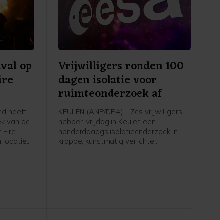
val op
Vrijwilligers ronden 100
ire
dagen isolatie voor
ruimteonderzoek af
d heeft
KEULEN (ANP/DPA) - Zes vrijwilligers
ek van de
hebben vrijdag in Keulen een
 Fire
honderddaags isolatieonderzoek in
 locatie
krappe, kunstmatig verlichte
en en
omstandigheden afgerond. Het
lamingo
onderzoek vond plaats ter
ij Kyiv
voorbereiding op toekomstige
 volgens
ruimtemissies.
randstof
e