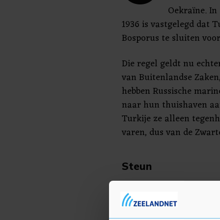
Oekraïne. In
1936 is vastgelegd dat T
Bosporus te sluiten voo
Die regel geldt nu echte
van Buitenlandse Zaken
hebben Russische marine
naar hun thuishaven aan
Turkije ze alleen tegen
varen, dus van de Zwart
Steun
Turkije steunt Oekraïne 
annexatie van de Krim. 
Tataren, die etnisch ve