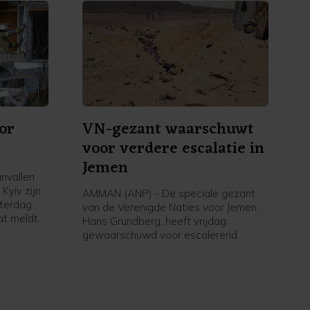
or
VN-gezant waarschuwt
voor verdere escalatie in
Jemen
anvallen
Kyiv zijn
AMMAN (ANP) - De speciale gezant
aterdag
van de Verenigde Naties voor Jemen,
at meldt
Hans Grundberg, heeft vrijdag
de stad,
gewaarschuwd voor escalerend
 drie
geweld in Jemen. "Jemen loopt
ou een
vandaag een groter risico op een
en gewond.
hernieuwd grootschalig conflict dan op
enig moment sinds het door de VN
bemiddelde staakt-het-vuren van april