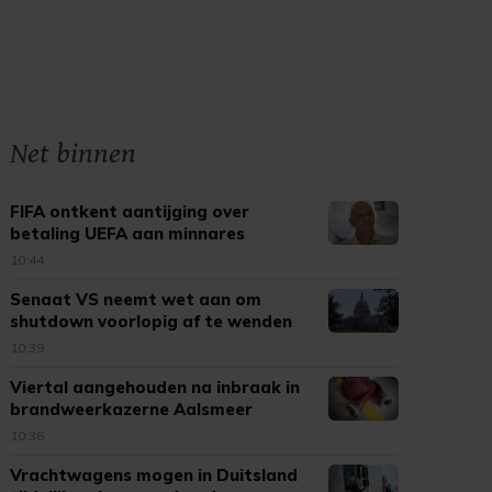
Net binnen
FIFA ontkent aantijging over
betaling UEFA aan minnares
Infantino
10:44
Senaat VS neemt wet aan om
shutdown voorlopig af te wenden
10:39
Viertal aangehouden na inbraak in
brandweerkazerne Aalsmeer
10:36
Vrachtwagens mogen in Duitsland