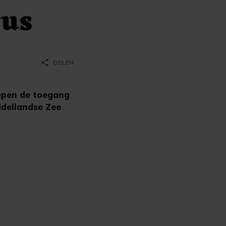
rus
share
DELEN
hepen de toegang
ddellandse Zee