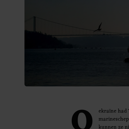
O
ekraïne had 
marineschepe
kunnen ze ni