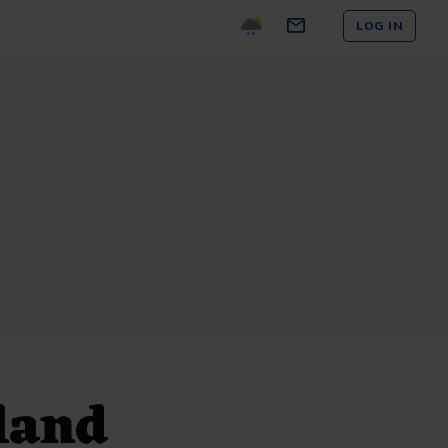
LOG IN
land