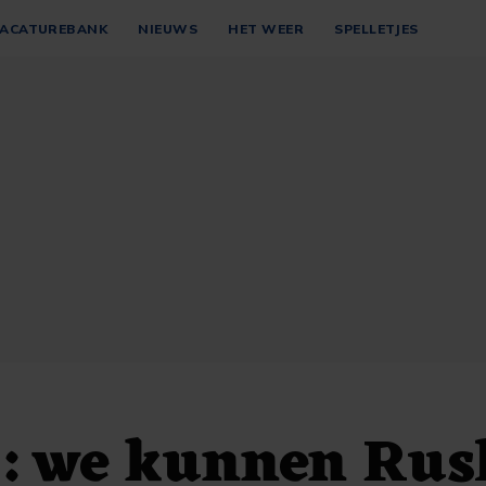
ACATUREBANK
NIEUWS
HET WEER
SPELLETJES
e: we kunnen Rus