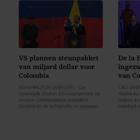
VS plannen steunpakket
De la 
van miljard dollar voor
ingezw
Colombia
van C
WASHINGTON (ANP/AFP) - De
CALI (AN
Verenigde Staten zijn voornemens de
Abelardo d
nieuwe Colombiaanse president
tijdens ee
Abdelardo de la Espriella te steunen
beëdigd a
met 1 miljard dollar (865 miljoen euro).
De door d
Het geld is bedoeld voor
gesteunde 
veiligheidsmaatregelen, aldus het
met minde
ministerie van Buitenlandse Zaken in
verkiezing
een verklaring.