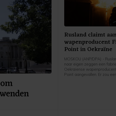
Rusland claimt aan
wapenproducent F
Point in Oekraïne
MOSKOU (ANP/DPA) - Ruslan
naar eigen zeggen een fabri
Oekraïense wapenproducent
Point aangevallen. Er zou een
 om
getroffen zijn waar onderdel
koppen voor de kruisraket F
 wenden
gemaakt worden. Ook werd b
een olieopslag getroffen die
Rusland werd gebruikt om b
te leveren aan de Oekraïens
krijgsmacht.