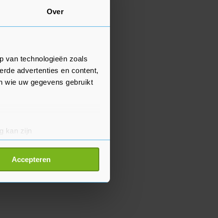
Over
p van technologieën zoals
erde advertenties en content,
en wie uw gegevens gebruikt
g kan zijn
erprinting)
t
detailgedeelte
in. U kunt uw
Accepteren
p onze cookiepagina kun je