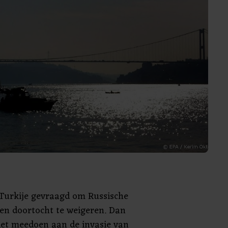
Turkije gevraagd om Russische
n doortocht te weigeren. Dan
et meedoen aan de invasie van