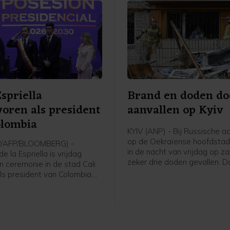
Espriella
Brand en doden do
oren als president
aanvallen op Kyiv
olombia
KYIV (ANP) - Bij Russische a
op de Oekraïense hoofdstad 
P/AFP/BLOOMBERG) -
in de nacht van vrijdag op z
e la Espriella is vrijdag
zeker drie doden gevallen. D
n ceremonie in de stad Cali
de militaire gouverneur van 
ls president van Colombia.
Tymoer Tkatsjenko. Onder de
e Verenigde Staten
doden in voorstad Brovary z
rechtse politicus won in juni
kind zijn. Drie mensen raakt
r dan een procentpunt de
en.