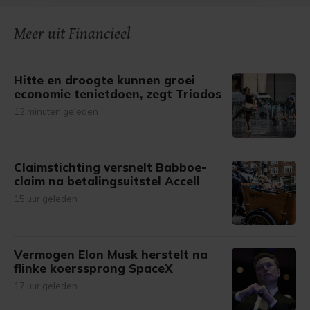
onze cookiepagina kun je ons cookiebeleid bekijken en je
Meer uit Financieel
gemaakte keuze altijd wijzigen of intrekken.
Hitte en droogte kunnen groei
economie tenietdoen, zegt Triodos
12 minuten geleden
Claimstichting versnelt Babboe-
claim na betalingsuitstel Accell
15 uur geleden
Vermogen Elon Musk herstelt na
flinke koerssprong SpaceX
17 uur geleden