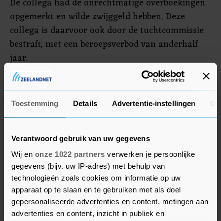
De collega had de onrechtmatige overboekingen
opgemerkt en wilde zwijggeld hebben. Deze
collega is daarvoor ook door de tuchtcommissie
bestraft, met een beroepsverbod van anderhalf
jaar.
De bankierseed is sinds 2015 verplicht voor
iedereen die bij een bank werkt. Wie deze
Toestemming
Details
Advertentie-instellingen
Ov
ondertekent dient zich te houden aan bepaalde
gedragsregels. De eed was destijds in het leven
geroepen om het vertrouwen in de financiële
Verantwoord gebruik van uw gegevens
sector te herstellen.
Wij en
onze 1022 partners
verwerken je persoonlijke
gegevens (bijv. uw IP-adres) met behulp van
technologieën zoals cookies om informatie op uw
apparaat op te slaan en te gebruiken met als doel
gepersonaliseerde advertenties en content, metingen aan
advertenties en content, inzicht in publiek en