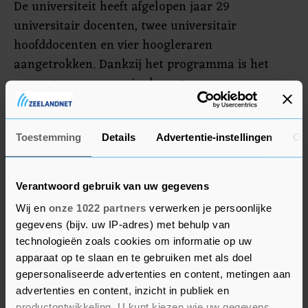
De universiteit heeft afgelopen jaar 29
universitair docenten, twee universitair
hoofddocenten en vier hoogleraren
aangetrokken. Dankzij het programma is het
percentage vrouwen in de vaste
wetenschappelijke staf gestegen tot 25 procent.
"Hoewel deze cijfers bemoedigend zijn, zijn we er
nog niet. We willen binnen vijf jaar een
Toestemming
Details
Advertentie-instellingen
Ov
percentage van ongeveer 30 procent bereiken",
zegt Robert-Jan Smits, voorzitter van het college
Verantwoord gebruik van uw gegevens
van bestuur.
Wij en
onze 1022 partners
verwerken je persoonlijke
gegevens (bijv. uw IP-adres) met behulp van
technologieën zoals cookies om informatie op uw
apparaat op te slaan en te gebruiken met als doel
gepersonaliseerde advertenties en content, metingen aan
advertenties en content, inzicht in publiek en
productontwikkeling. U kunt kiezen wie uw gegevens