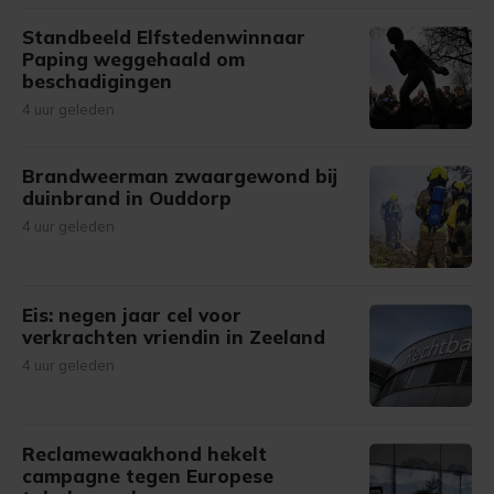
Standbeeld Elfstedenwinnaar
Paping weggehaald om
beschadigingen
4 uur geleden
Brandweerman zwaargewond bij
duinbrand in Ouddorp
4 uur geleden
Eis: negen jaar cel voor
verkrachten vriendin in Zeeland
4 uur geleden
Reclamewaakhond hekelt
campagne tegen Europese