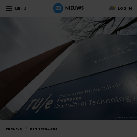
MENU
LOG IN
NIEUWS
/
BINNENLAND