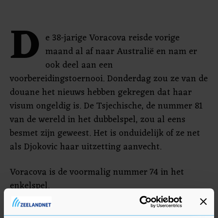
D
e 38-jarige Voracova reisde vorige
maand al af naar Australië en nam er
ook deel aan een
voorbereidingstoernooi. Donderdag zou ze van de
douane het nieuws hebben gekregen dat haar
visum ongeldig is. De Tsjechische, de nummer 81
van de wereld in het dubbelspel, zou al eens
besmet zijn geweest. Het is onduidelijk of ze net
als Djokovic haar uitzetting aanvecht.
Voracova is de voormalig nummer 74 in het
enkelspel.