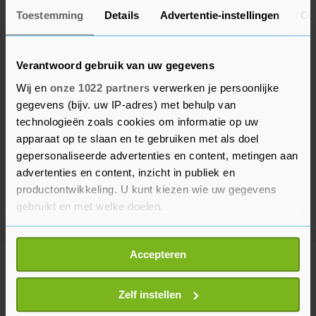
Toestemming
Details
Advertentie-instellingen
Ov
Verantwoord gebruik van uw gegevens
Wij en
onze 1022 partners
verwerken je persoonlijke
gegevens (bijv. uw IP-adres) met behulp van
technologieën zoals cookies om informatie op uw
apparaat op te slaan en te gebruiken met als doel
gepersonaliseerde advertenties en content, metingen aan
advertenties en content, inzicht in publiek en
productontwikkeling. U kunt kiezen wie uw gegevens
gebruikt en met welke doelen.
Als u het toestaat, willen we ook graag:
Accepteren
Informatie verzamelen over uw geografische
Meer uit Sport
locatie, die tot een paar meter nauwkeurig kan zijn
Uw apparaat identificeren door het actief te
Zelf instellen
scannen op specifieke eigenschappen (fingerprinting)
Tennisser Van de Zandschulp wint