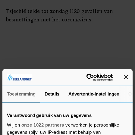
Tsjechië telde tot zondag 1120 gevallen van
besmettingen met het coronavirus.
Toestemming
Details
Advertentie-instellingen
Ov
Verantwoord gebruik van uw gegevens
Wij en
onze 1022 partners
verwerken je persoonlijke
gegevens (bijv. uw IP-adres) met behulp van