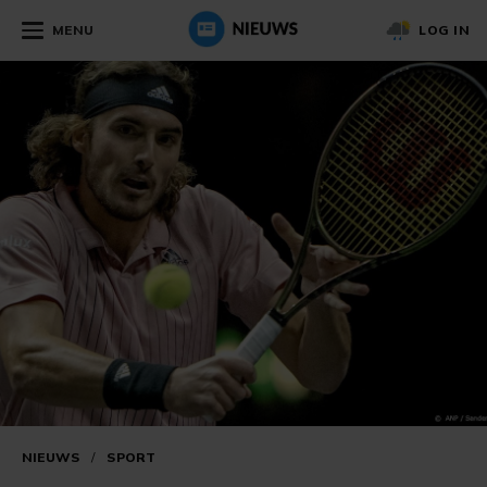
MENU
LOG IN
NIEUWS
/
SPORT