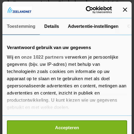
de Fransman Arthur Rinderknech met 6-4 6-2,
Bautista Agut was Karen Chatsjanov uit Rusland
met 2-6 6-3 7-5 net de baas.
Toestemming
Details
Advertentie-instellingen
Ov
Verantwoord gebruik van uw gegevens
Wij en
onze 1022 partners
verwerken je persoonlijke
gegevens (bijv. uw IP-adres) met behulp van
technologieën zoals cookies om informatie op uw
apparaat op te slaan en te gebruiken met als doel
gepersonaliseerde advertenties en content, metingen aan
advertenties en content, inzicht in publiek en
productontwikkeling. U kunt kiezen wie uw gegevens
gebruikt en met welke doelen.
Als u het toestaat, willen we ook graag:
Accepteren
Informatie verzamelen over uw geografische