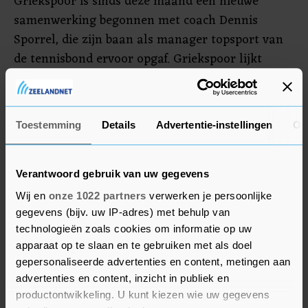
Griekspoor is sinds deze maand een nieuwe
samenwerking begonnen met coach Dennis
Sporrel, die zijn baan als manager topsport van
de tennisbond ervoor opgaf. Griekspoor lijkt
onder Sporrel voor een nog aanvallender
speltype te kiezen dan voorheen. Daarbij probeert
Griekspoor meer voor zijn eigen kansen te gaan.
Toestemming
Details
Advertentie-instellingen
Ov
Zijn spel was in Dubai nog te wisselvallig. Zo was
Griekspoor niet in staat om een tegenstander als
Tsitsipas constant zijn wil op te leggen.
Verantwoord gebruik van uw gegevens
Wij en
onze 1022 partners
verwerken je persoonlijke
gegevens (bijv. uw IP-adres) met behulp van
technologieën zoals cookies om informatie op uw
apparaat op te slaan en te gebruiken met als doel
gepersonaliseerde advertenties en content, metingen aan
advertenties en content, inzicht in publiek en
productontwikkeling. U kunt kiezen wie uw gegevens