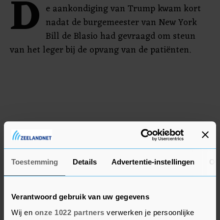
D
e aankondiging van Trump kwam kort
nadat de burgemeester van New York
Bill de Blasio had gevraagd om steun
van het leger bij de opvang van de patiënten.
Toestemming
Details
Advertentie-instellingen
Ov
Verantwoord gebruik van uw gegevens
Wij en
onze 1022 partners
verwerken je persoonlijke