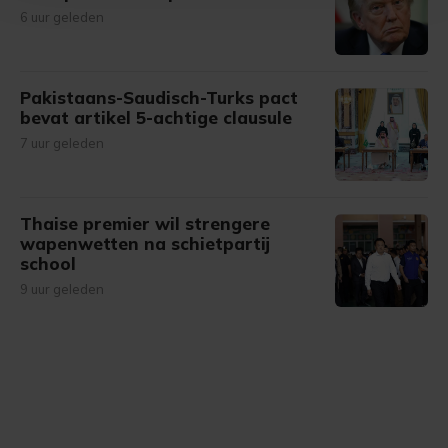
6 uur geleden
bezoek makkelijker en persoonlijker. Op
onze cookiepagina kun je ons cookiebeleid bekijken en je
gemaakte keuze altijd wijzigen of intrekken.
Pakistaans-Saudisch-Turks pact
bevat artikel 5-achtige clausule
7 uur geleden
Thaise premier wil strengere
wapenwetten na schietpartij
school
9 uur geleden